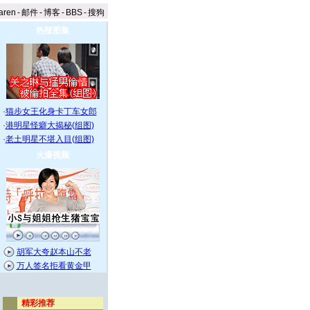
aren
-
邮件
-
博客
-
BBS
-
搜狗
热辣图集
·
猫步女王化身卡丁车女郎
·
港明星怪癖大揭秘(组图)
·
老土明星不堪入目(组图)
火爆视频
胡军大夸赵本山不老
万人签名拒看黄金甲