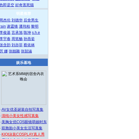
色即是空
好奇害死猫
明星推荐
周杰伦
刘德华
后舍男生
rain
谢霆锋
潘玮柏
黎明
李俊基
言承旭
陈坤
s.h.e
李宇春
周笔畅
孙燕姿
张含韵
刘亦菲
蔡依林
厉 娜
张靓颖
张韶涵
娱乐基地
·
AV女优圣诞装自拍写真集
·
清纯小美女性感写真集
·
美胸女优COS眼镜萌娘时东
·
双胞胎小美女生活写真集
·
KIQI泳装COSPLAY真人秀