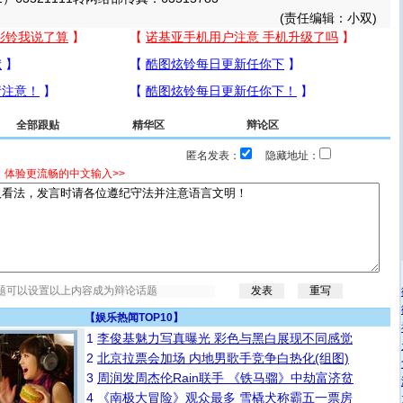
(责任编辑：小双)
全部跟贴
精华区
辩论区
匿名发表：
隐藏地址：
，体验更流畅的中文输入>>
【
娱乐热闻TOP10
】
1
李俊基魅力写真曝光 彩色与黑白展现不同感觉
2
北京拉票会加场 内地男歌手竞争白热化(组图)
3
周润发周杰伦Rain联手 《铁马骝》中劫富济贫
4
《南极大冒险》观众最多 雪橇犬称霸五一票房