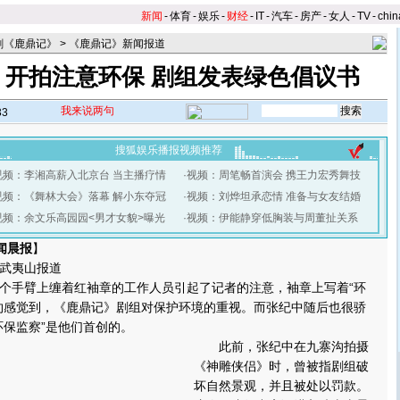
新闻
-
体育
-
娱乐
-
财经
-
IT
-
汽车
-
房产
-
女人
-
TV
-
chin
剧《鹿鼎记》
>
《鹿鼎记》新闻报道
》开拍注意环保 剧组发表绿色倡议书
我来说两句
33
搜狐娱乐播报视频推荐
视频：李湘高薪入北京台 当主播疗情
·
视频：周笔畅首演会 携王力宏秀舞技
视频：《舞林大会》落幕 解小东夺冠
·
视频：刘烨坦承恋情 准备与女友结婚
视频：余文乐高园园<男才女貌>曝光
·
视频：伊能静穿低胸装与周董扯关系
闻晨报
】
武夷山报道
手臂上缠着红袖章的工作人员引起了记者的注意，袖章上写着“环
约感觉到，《鹿鼎记》剧组对保护环境的重视。而张纪中随后也很骄
环保监察”是他们首创的。
此前，张纪中在九寨沟拍摄
《神雕侠侣》时，曾被指剧组破
坏自然景观，并且被处以罚款。