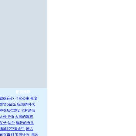
影视推荐
徽娘宛心
刁蛮公主
夜宴
微笑pasta
新结婚时代
神探狄仁杰2
乡村爱情
天外飞仙
天国的嫁衣
父子
站台
疯狂的石头
满城尽带黄金甲
神话
东京审判
宝贝计划
墨攻