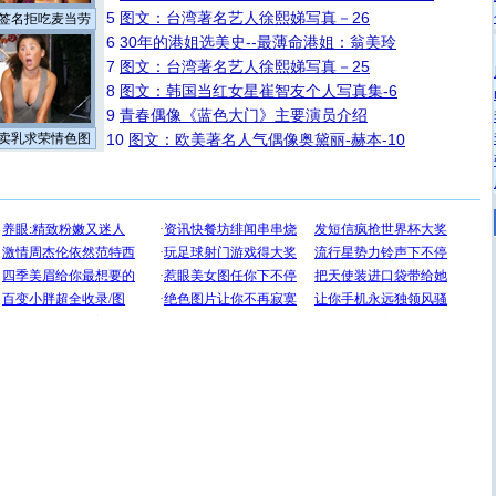
5
图文：台湾著名艺人徐熙娣写真－26
签名拒吃麦当劳
6
30年的港姐选美史--最薄命港姐：翁美玲
7
图文：台湾著名艺人徐熙娣写真－25
8
图文：韩国当红女星崔智友个人写真集-6
9
青春偶像《蓝色大门》主要演员介绍
卖乳求荣情色图
10
图文：欧美著名人气偶像奥黛丽-赫本-10