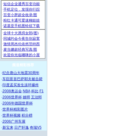
频道精彩推荐
·
纪念唐山大地震30周年
·
车臣匪首巴萨耶夫被击毙
·
印度孟买发生连环爆炸
·
2008奥运会
NBA
科比
F1
·
2006世界杯
姚明
王治郅
·
2006年德国世界杯
·
世界杯精彩图片
·
世界杯视频
积分榜
·
2006广州车展
·
新宝来
日产轩逸
奇瑞V5