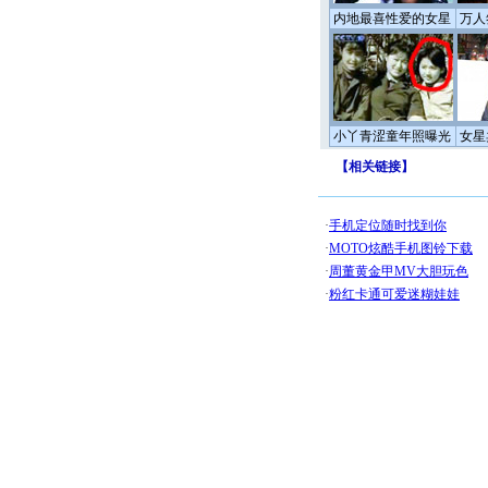
内地最喜性爱的女星
万人
小丫青涩童年照曝光
女星
【
相关链接
】