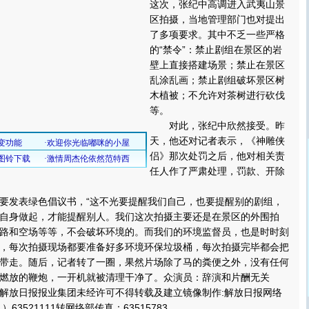
这次，张纪中高调进入武夷山景
区拍摄，当地管理部门也对提出
了多项要求。其中不乏一些严格
的“禁令”：禁止剧组在景区的岩
壁上直接搭建场景；禁止在景区
乱涂乱画；禁止剧组破坏景区树
木植被；不允许对茶树进行砍伐
等。
对此，张纪中欣然接受。昨
天，他还对记者表示，《神雕侠
侣》那次处罚之后，他对相关责
任人作了严肃处理，罚款、开除
发表绿色倡议书，“这不光要提醒我们自己，也要提醒别的剧组，
自身做起，才能提醒别人。我们这次拍摄主要还是在景区的外围拍
路和空场等等，不会破坏环境的。而我们的环境监督员，也是时时刻
，每次拍摄现场都要准备好多环境环保垃圾桶，每次拍摄完毕都会把
带走。随后，记者转了一圈，果然片场除了马的粪便之外，没有任何
燃放的鞭炮，一开机就被清理干净了。众演员：辞演和片酬无关
放日报报业集团未经许可不得转载及建立镜像制作:解放日报网络
63521111转网络部传真：63515783