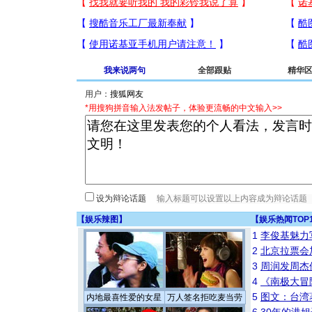
我来说两句
全部跟贴
精华
用户：
*用搜狗拼音输入法发帖子，体验更流畅的中文输入>>
设为辩论话题
【
娱乐辣图
】
【
娱乐热闻TOP
1
李俊基魅力
2
北京拉票会
3
周润发周杰
4
《南极大冒
5
图文：台湾
内地最喜性爱的女星
万人签名拒吃麦当劳