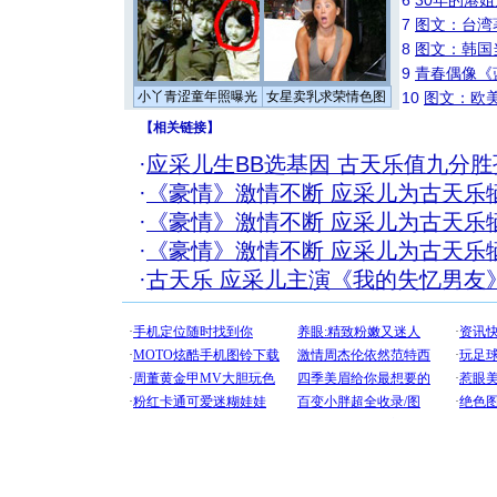
6
30年的港
7
图文：台湾
8
图文：韩国
9
青春偶像《
小丫青涩童年照曝光
女星卖乳求荣情色图
10
图文：欧美
【
相关链接
】
·
应采儿生BB选基因 古天乐值九分胜
·
《豪情》激情不断 应采儿为古天乐牺
·
《豪情》激情不断 应采儿为古天乐牺
·
《豪情》激情不断 应采儿为古天乐牺
·
古天乐 应采儿主演《我的失忆男友