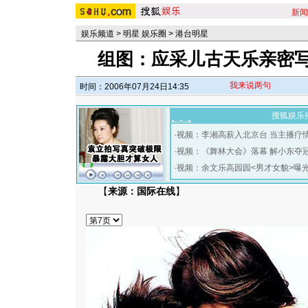
新闻
娱乐频道
>
明星 娱乐圈
>
港台明星
组图：应采儿古天乐亲密写
我来说两句
时间：2006年07月24日14:35
搜狐娱乐
·
视频：李湘高薪入北京台 当主播疗
·
视频：《舞林大会》落幕 解小东夺
·
视频：余文乐高园园<男才女貌>曝
【
来源：国际在线
】