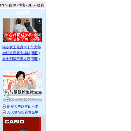
aren
-
邮件
-
博客
-
BBS
-
搜狗
热辣图集
·
猫步女王化身卡丁车女郎
·
港明星怪癖大揭秘(组图)
·
老土明星不堪入目(组图)
火爆视频
胡军大夸赵本山不老
万人签名拒看黄金甲