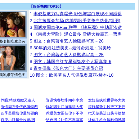
【
娱乐热闻TOP10
】
1
李俊基魅力写真曝光 彩色与黑白展现不同感觉
2
北京拉票会加场 内地男歌手竞争白热化(组图)
3
周润发周杰伦Rain联手 《铁马骝》中劫富济贫
4
《南极大冒险》观众最多 雪橇犬称霸五一票房
5
图文：台湾著名艺人徐熙娣写真－26
签名拒吃麦当劳
6
30年的港姐选美史--最薄命港姐：翁美玲
7
图文：台湾著名艺人徐熙娣写真－25
8
图文：韩国当红女星崔智友个人写真集-6
9
青春偶像《蓝色大门》主要演员介绍
卖乳求荣情色图
10
图文：欧美著名人气偶像奥黛丽-赫本-10