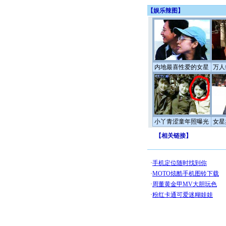
【
娱乐辣图
】
内地最喜性爱的女星
万人
小丫青涩童年照曝光
女星
【
相关链接
】