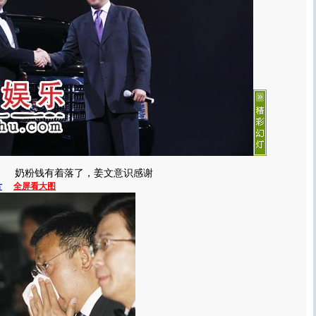
奶粉钱有着落了，姜文意识感谢
片
全屏看大图