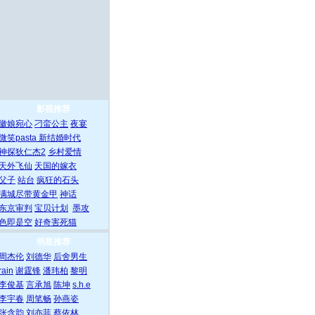
影视推荐
徽娘宛心
刁蛮公主
夜宴
微笑pasta
新结婚时代
神探狄仁杰2
乡村爱情
天外飞仙
天国的嫁衣
父子
站台
疯狂的石头
满城尽带黄金甲
神话
东京审判
宝贝计划
墨攻
色即是空
好奇害死猫
明星推荐
周杰伦
刘德华
后舍男生
rain
谢霆锋
潘玮柏
黎明
李俊基
言承旭
陈坤
s.h.e
李宇春
周笔畅
孙燕姿
张含韵
刘亦菲
蔡依林