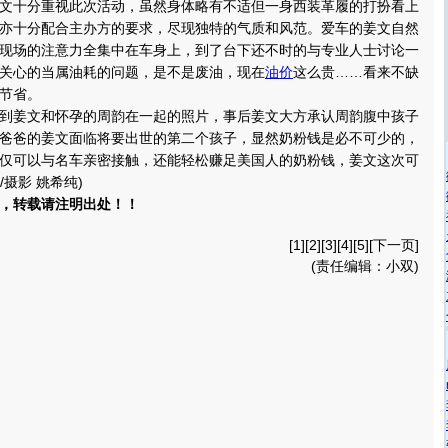
十分重视此次活动，虽然身体略有不适但一身西装革履的打扮看上
亦十分配合主办方的要求，尽现独特的气质和风范。爱车的姜文自然
现场的注意力全集中在车身上，到了台下还不时的与专业人士讨论一
关心的当属油耗的问题，是不是废油，现在
油价
这么贵……看来不缺
节省。
姜文和怀孕的周韵在一起的照片，事后姜文大方承认周韵腹中孩子
爸爸的姜文面临将要出世的第二个孩子，显然奶粉钱是必不可少的，
仅可以与名车亲密接触，还能轻松赚足美国人的奶粉钱，姜文这次可
/摄影 姚希纯)
，转载请注明出处！！
[1][
2
][
3
][
4
][
5
][
下一页
]
(责任编辑：小双)