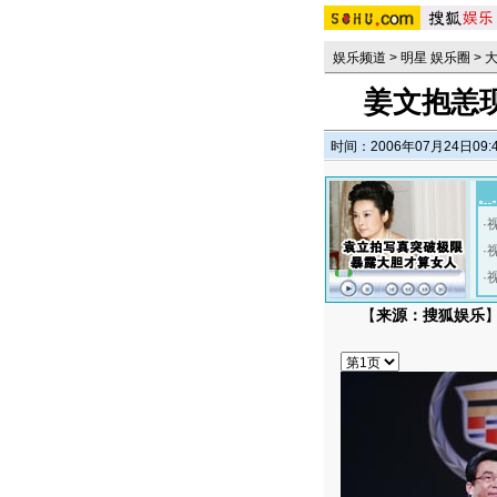
娱乐频道
>
明星 娱乐圈
>
姜文抱恙现
时间：2006年07月24日09:
·
·
·
【
来源：搜狐娱乐