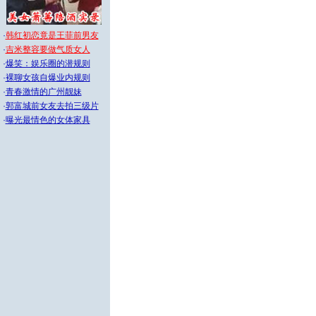
·
韩红初恋竟是王菲前男友
·
吉米整容要做气质女人
·
爆笑：娱乐圈的潜规则
·
裸聊女孩自爆业内规则
·
青春激情的广州靓妹
·
郭富城前女友去拍三级片
·
曝光最情色的女体家具