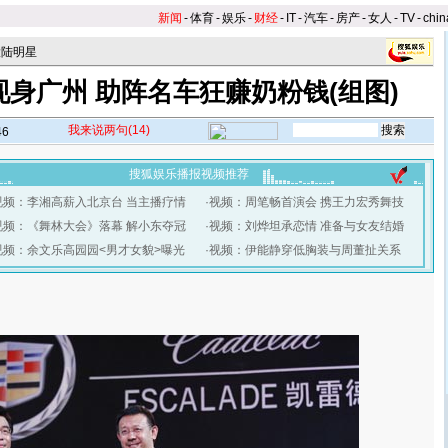
新闻
-
体育
-
娱乐
-
财经
-
IT
-
汽车
-
房产
-
女人
-
TV
-
chin
大陆明星
身广州 助阵名车狂赚奶粉钱(组图)
我来说两句
(14)
46
搜狐娱乐播报视频推荐
视频：李湘高薪入北京台 当主播疗情
·
视频：周笔畅首演会 携王力宏秀舞技
视频：《舞林大会》落幕 解小东夺冠
·
视频：刘烨坦承恋情 准备与女友结婚
视频：余文乐高园园<男才女貌>曝光
·
视频：伊能静穿低胸装与周董扯关系
】