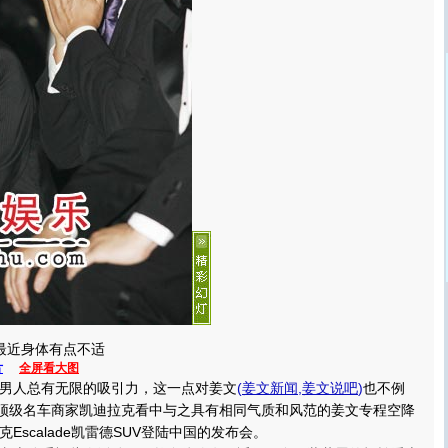
最近身体有点不适
片
全屏看大图
人总有无限的吸引力，这一点对姜文
(
姜文新闻
,
姜文说吧
)
也不例
界顶级名车商家凯迪拉克看中与之具有相同气质和风范的姜文专程空降
Escalade凯雷德SUV登陆中国的发布会。