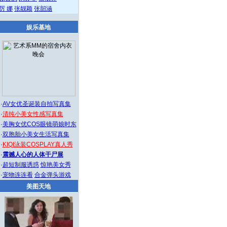
厉 娜
张靓颖
张韶涵
娱乐基地
·
AV女优圣诞装自拍写真集
·
清纯小美女性感写真集
·
美胸女优COS眼镜萌娘时东
·
双胞胎小美女生活写真集
·
KIQI泳装COSPLAY真人秀
·
震撼人心的人体干尸展
·
超短制服诱惑
惊艳美女秀
·
宠物连连看
合金弹头游戏
美图天地