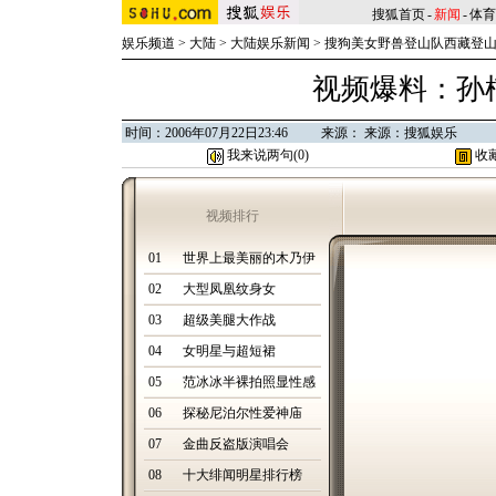
搜狐首页
-
新闻
-
体育
娱乐频道
>
大陆
>
大陆娱乐新闻
>
搜狗美女野兽登山队西藏登
视频爆料：孙
时间：2006年07月22日23:46 来源： 来源：搜狐娱乐
我来说两句(
0
)
收
视频排行
01
世界上最美丽的木乃伊
02
大型凤凰纹身女
03
超级美腿大作战
04
女明星与超短裙
05
范冰冰半裸拍照显性感
06
探秘尼泊尔性爱神庙
07
金曲反盗版演唱会
08
十大绯闻明星排行榜