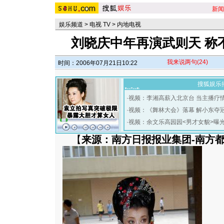
新闻
娱乐频道
>
电视 TV
>
内地电视
刘晓庆中年再演武则天 称
我来说两句
(24)
时间：2006年07月21日10:22
搜狐娱乐
·
视频：李湘高薪入北京台 当主播疗
·
视频：《舞林大会》落幕 解小东夺
·
视频：余文乐高园园<男才女貌>曝
【
来源：南方日报报业集团-南方