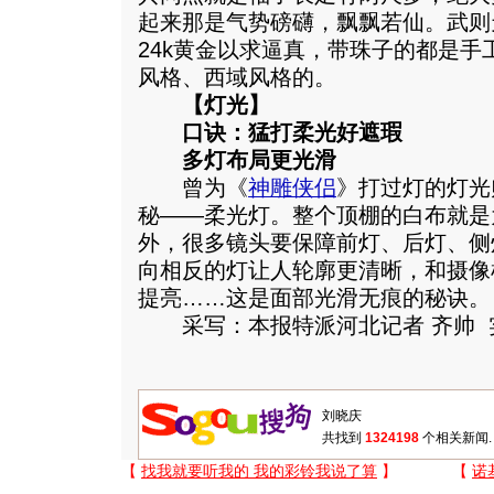
起来那是气势磅礴，飘飘若仙。武则
24k黄金以求逼真，带珠子的都是
风格、西域风格的。
【灯光】
口诀：猛打柔光好遮瑕
多灯布局更光滑
曾为《
神雕侠侣
》打过灯的灯光
秘——柔光灯。整个顶棚的白布就是
外，很多镜头要保障前灯、后灯、侧
向相反的灯让人轮廓更清晰，和摄像
提亮……这是面部光滑无痕的秘诀。
采写：本报特派河北记者 齐帅 
共找到
1324198
个相关新闻.