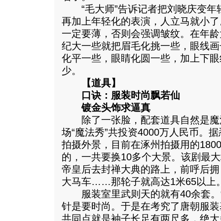
“毛大师”告诉记者把刘晓庆变年
再加上年轻化的表演，人立马就小了
一定要薄，否则会强调皱纹。在年龄
纪大一些就把眉毛化挑一些，眼线画
化平一些，眼睛化圆一些，加上下眼
少。
【道具】
口诀：服装时尚飘若仙
镀金头饰求逼真
除了一张脸，配套道具自然是魔
场“魔法秀”共投资4000万人民币
拍摄外景，目前在涿州拍摄用的180
的，一共要换10多个大景。该剧最大
帝皇后去封禅大典的路上，前呼后拥
大马车……那轮子就高达1米65以上
服装室里武则天的就有40余套。
针是要时尚。于是在考究了唐朝服装
共同点就是袖子长足有两尺多，绝大