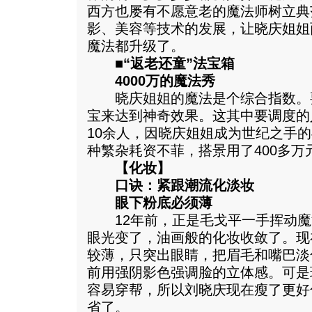
西方也屡有不愿意老的魔法师树立典
影、美容等技术的发展，让晓庆姐姐
魔法都升级了。
■“返老还童”法宝箱
4000万的魔法秀
晓庆姐姐的魔法是个综合指数。
宝来达到神奇效果。这其中要调度的
10余人，因晓庆姐姐成为世纪之手
种繁杂耗资不菲，搭景用了400多万
【化妆】
口诀：紧跟潮流化淡妆
眼下粉底必须薄
12年前，正是毛戈平一手挥动魔法
眼光变了，油画般的化妆收敛了。现
较薄，只突出眼睛，把眉毛和嘴巴淡
前用强阴影色强调脸的立体感。可是
容易穿帮，所以刘晓庆现在瘦了更好
省了。