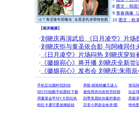
8
图文：韩国
9
青春偶像《
小丫青涩童年照曝光
女星卖乳求荣情色图
10
图文：欧美
【
相关链接
】
·
刘晓庆再演武后 《日月凌空》片场探
·
刘晓庆拒与黄圣依合影 与阿峰同住未
·
《日月凌空》片场闷热 刘晓庆穿短裤
·
《徽娘宛心》将开播 刘晓庆全新尝
·
《徽娘宛心》发布会 刘晓庆:朱雨