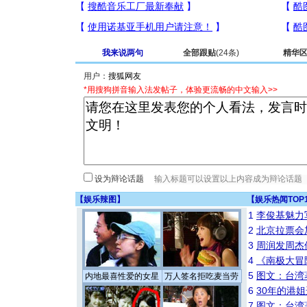
我来说两句
全部跟贴
(24条)
精华
用户：
*用搜狗拼音输入法发帖子，体验更流畅的中文输入>>
设为辩论话题
【
娱乐辣图
】
【
娱乐热闻TOP
1
李俊基魅力
2
北京拉票会
3
周润发周杰
4
《南极大冒
5
图文：台湾
内地最喜性爱的女星
万人签名拒吃麦当劳
6
30年的港
7
图文：台湾