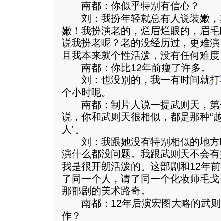
南都：你似乎特别有信心？
刘：我扮年轻就总有人说装嫩，
嫩！我扮演老的，烂眉烂眼的，眉毛
说我扮老呢？老的没经历过，更难演
且我本来就个性活泼，没有任何难度
南都：你比12年前瘦了许多。
刘：也没别的，我一有时间就打
个小时呢。
南都：制片人说一提武则天，第
说，你和武则天很相似，都是那种“
人”。
刘：我跟她没有特别相似的地方吧
演什么都没问题。我跟武则天不会有
我是很开朗活泼的。这部剧和12年
了同一个人，请了同一个化妆师毛戈
那部剧的美术路奇。
南都：12年后演宏图大略的武则
作？