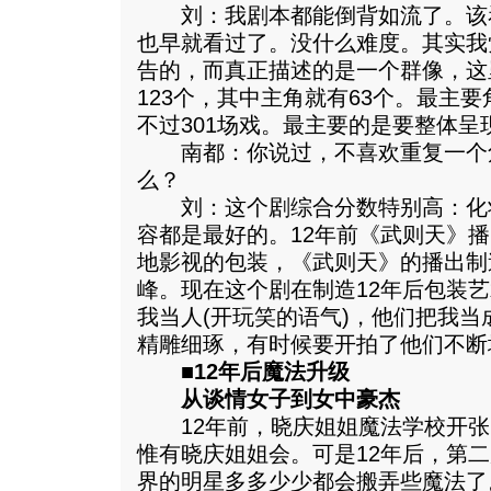
刘：我剧本都能倒背如流了。该看
也早就看过了。没什么难度。其实我
告的，而真正描述的是一个群像，这
123个，其中主角就有63个。最主要
不过301场戏。最主要的是要整体呈
南都：你说过，不喜欢重复一个
么？
刘：这个剧综合分数特别高：化
容都是最好的。12年前《武则天》
地影视的包装，《武则天》的播出制
峰。现在这个剧在制造12年后包装
我当人(开玩笑的语气)，他们把我
精雕细琢，有时候要开拍了他们不断
■12年后魔法升级
从谈情女子到女中豪杰
12年前，晓庆姐姐魔法学校开张时
惟有晓庆姐姐会。可是12年后，第
界的明星多多少少都会搬弄些魔法了