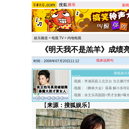
新闻
娱乐频道
>
电视 TV
>
内地电视
《明天我不是羔羊》成绩亮
我来说两句
时间：2006年07月20日11:12
搜狐娱乐
·
视频：李湘高薪入北京台 当主播疗
·
视频：《舞林大会》落幕 解小东夺
·
视频：余文乐高园园<男才女貌>曝
【
来源：搜狐娱乐
】