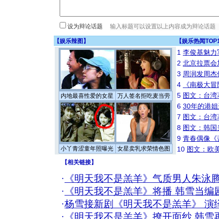
设为辩论话题
【
娱乐辣图
】
【
娱乐热闻TOP
1
李俊基魅力
2
北京拉票会
3
周润发周杰
4
《南极大冒
5
图文：台湾
内地最喜性爱的女星
万人签名拒吃麦当劳
6
30年的港
7
图文：台湾
8
图文：韩国
9
青春偶像《
小丫青涩童年照曝光
女星卖乳求荣情色图
10
图文：欧美
【
相关链接
】
·
《明天我不是羔羊》气质男人朱泳
·
《明天我不是羔羊》将播 韩雪当编
·
杨雪接新剧《明天我不是羔羊》 演
·
《明天我不是羔羊》撩开面纱 韩雪