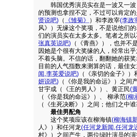
韩国优秀演员实在是一波又一波
的预测也拿捏不定，不过可以肯定的
贤说吧
)
（
《雏菊》
）和李政宰
(
李政
风》）无缘这个奖项，不是说他们的
们的演员实在太多太多。笔者之所以
张真英说吧
)
（《青燕》），也并不
因她是个很有大奖缘的人，经常出乎
不着头脑。不信的话，翻翻她的获奖
目前的人气指数来测算的话，最佳女
闻
,
李英爱说吧
)
（《亲切的金子》）
妍说吧
)
（《你是我的命运》）之间
甘宇成（《王的男人》）、黄正民
(
（《你是我的命运》）、 柳承范
(
柳
（《生死决断》）之间；他们之中谁
最佳男配角
这个奖项应该在柳海镇
(
柳海镇
人》）和任河龙
(
任河龙新闻
,
任河龙
村》）之间产生，两位绿叶演员的演