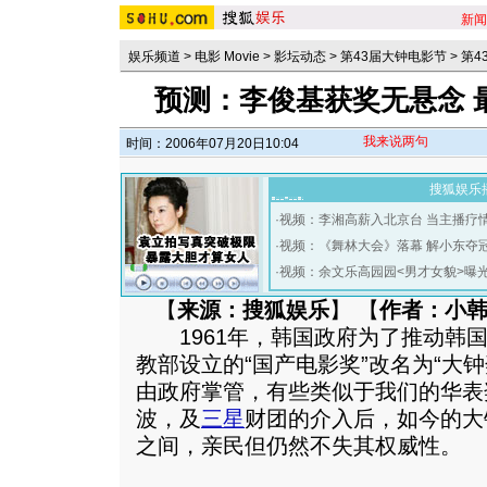
新闻
娱乐频道
>
电影 Movie
>
影坛动态
>
第43届大钟电影节
>
第4
预测：李俊基获奖无悬念 
我来说两句
时间：2006年07月20日10:04
搜狐娱乐
·
视频：李湘高薪入北京台 当主播疗
·
视频：《舞林大会》落幕 解小东夺
·
视频：余文乐高园园<男才女貌>曝
【
来源：搜狐娱乐
】 【
作者：小
1961年，韩国政府为了推动韩国
教部设立的“国产电影奖”改名为“大
由政府掌管，有些类似于我们的华表
波，及
三星
财团的介入后，如今的大
之间，亲民但仍然不失其权威性。