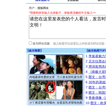
我来说两句
全部跟贴
精华
用户：
*用搜狗拼音输入法发帖子，体验更流畅的中文输入>>
设为辩论话题
【
娱乐辣图
】
【
娱乐热闻TOP
1
李俊基魅力
2
北京拉票会
3
周润发周杰
4
《南极大冒
5
图文：台湾
内地最喜性爱的女星
万人签名拒吃麦当劳
6
30年的港
7
图文：台湾
8
图文：韩国
9
青春偶像《
小丫青涩童年照曝光
女星卖乳求荣情色图
10
图文：欧美