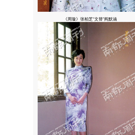
《周璇》张柏芝“文替”阎默涵