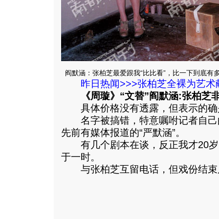
阎默涵：张柏芝最爱跟我“比比看”，比一下到底有
昨日热闻>>>张柏芝全裸为艺术
《周璇》“文替”阎默涵:张柏芝
具体价格没有透露，但表示的确
名字被搞错，特意嘱咐记者自己的
先前有媒体报道的“严默涵”。
有几个剧本在谈，反正我才20岁
于一时。
与张柏芝互留电话，但戏份结束后