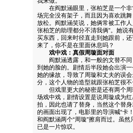
我来做。”
在阎默涵眼里，张柏芝是一个非
场完全没有架子，而且因为喜欢跳舞
放松。阎默涵笑说，她俩常被工作人
张柏芝的助理都分不清我俩”。她说
买东西，回来时径直走到她跟前，还
来了，你不是在里面休息吗？
戏中戏：真假周璇面对面
阎默涵透露，和一般的文替不同
到她的脸的。剧情后半段她会出演一
她的缘故，导致了周璇和丈夫的误会
分，这个人物的造型就跟张柏芝很不
但戏里更大的秘密是还有两个周
场戏中戏，剧情设置是说周璇成为红
拍，因此也请了替身，当然这个替身
的画面出现了，电影里的导演喊“卡
和阎默涵两个“周璇”擦肩而过。虽
已是一片惊叹。