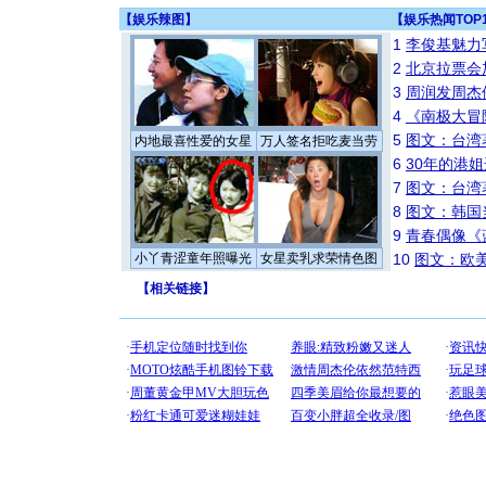
【
娱乐辣图
】
【
娱乐热闻TOP
1
李俊基魅力
2
北京拉票会
3
周润发周杰
4
《南极大冒
5
图文：台湾
内地最喜性爱的女星
万人签名拒吃麦当劳
6
30年的港
7
图文：台湾
8
图文：韩国
9
青春偶像《
小丫青涩童年照曝光
女星卖乳求荣情色图
10
图文：欧美
【
相关链接
】