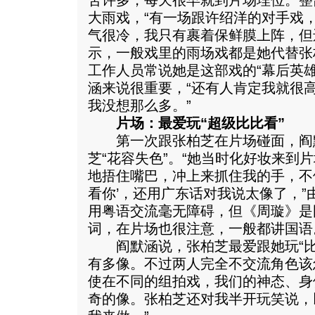
苦许多，每天很早就到片场埋位。整
大雨戏，“有一场跟许绍洋的对手戏
气很冷，我只有裹着保鲜膜上阵，但
示，一般戏里的雨场戏都是她代替张
工作人员常说她是这部戏的“幕后英
涵来说很重要，“还有人肯定我就很
我没想那么多。”
片场：最爱玩“超级比比看”
第一次跟张柏芝在片场碰面，阎
芝“花容失色”。“她当时化好妆来到
地捂住嘴巴，冲上来抓住我的手，不
看你’，还用广东话对我说太像了，”
用粤语交流毫无障碍，但《周璇》是
词，在片场也很注意，一般都讲国语
阎默涵说，张柏芝最爱跟她玩“比
有多像。不过两人完全不交流角色该
使在不同的组拍戏，我们的神态、身
奇的像。张柏芝还对我半开玩笑说，