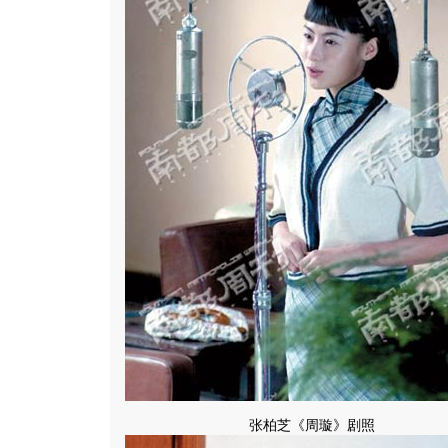
张柏芝《周璇》剧照