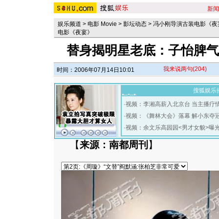
新闻
娱乐频道
>
电影 Movie
>
影坛动态
>
冯小刚导演古装电影《夜
电影《夜宴》
替身揭明星老底：子怡脾气
我来说两句
(204)
时间：2006年07月14日10:01
搜狐娱乐
·
视频：李湘高薪入北京台 当主播疗
·
视频：《舞林大会》落幕 解小东夺
·
视频：余文乐高园园<男才女貌>曝
【
来源：南都周刊
】