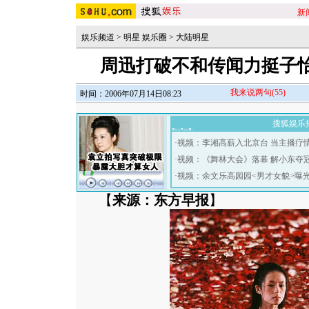
新
娱乐频道
>
明星 娱乐圈
>
大陆明星
周迅打破不和传闻力挺子
我来说两句
(55)
时间：2006年07月14日08:23
搜狐娱乐
·
视频：李湘高薪入北京台 当主播疗
·
视频：《舞林大会》落幕 解小东夺
·
视频：余文乐高园园<男才女貌>曝
【
来源：东方早报
】