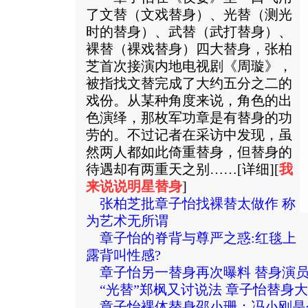
了文替（文戏替身）、光替（测光
时的替身）、武替（武打替身）、
裸替（裸戏替身）四大替身，张柏
芝首次接演内地电视剧《周璇》，
被指找文替完成了大约五分之二的
戏份。从某种角度来说，角色的出
色演绎，那枚军功章是有替身的功
劳的。不过记者在采访中发现，虽
然两人都如此倚重替身，但替身的
待遇却有两重天之别
……[
详细
][
我
来说说明星替身
]
张柏芝批章子怡找裸替太做作 称
为艺术无所谓
章子怡的脊背与尊严之惑:红毯上
露背叫性感?
章子怡另一替身再次曝料 替身演
“光替”郑枫又讨说法 章子怡替身大
章子怡裸体替身邵小珊：冯小刚是个