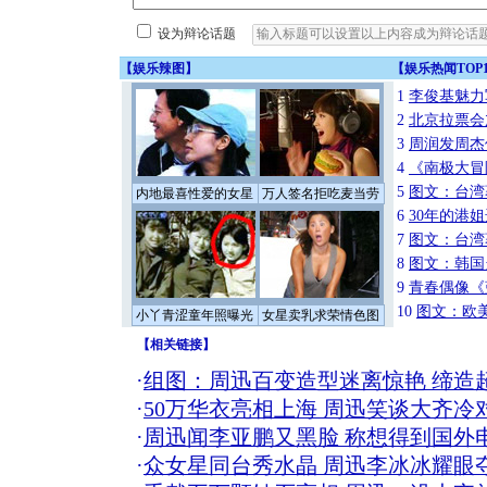
设为辩论话题
【
娱乐辣图
】
【
娱乐热闻TOP1
1
李俊基魅力
2
北京拉票会
3
周润发周杰
4
《南极大冒
5
图文：台湾
内地最喜性爱的女星
万人签名拒吃麦当劳
6
30年的港
7
图文：台湾
8
图文：韩国
9
青春偶像《
10
图文：欧美
小丫青涩童年照曝光
女星卖乳求荣情色图
【
相关链接
】
·
组图：周迅百变造型迷离惊艳 缔造
·
50万华衣亮相上海 周迅笑谈大齐冷
·
周迅闻李亚鹏又黑脸 称想得到国外
·
众女星同台秀水晶 周迅李冰冰耀眼夺