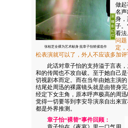
做起
名声
身，
子。
看法
问题
张柏芝全裸为艺术献身 批章子怡矫揉造作
定，
松表演就可以了，外人不应该多加评
此话对章子怡的支持溢于言表，
和的传闻也不攻自破。至于她自己是
切视剧本而定。而在当年由她主演的
结尾处周迅的裸露镜头就是由替身完
经定下女主角，原本呼声极高的周迅
觉得一切要等到李安导演亲自出来宣
都是外界推测。
章子怡“裸替”事件回顾：
章子怡在《夜宴》里一口气用