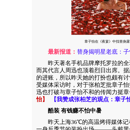
章子怡在《夜宴》中找替身露
最新报道：
替身揭明星老底：子
昨天著名手机品牌摩托罗拉的全
而其代言人周迅也顶着烈日出席。据
的进账，所以昨天她的打扮也颇有讨
受媒体采访时，对于张柏芝批章子怡
迅也打破与章子怡不和的传闻力挺章
怡
】
【
我赞成张柏芝的观点：章子
酷装 有钱赚不怕中暑
昨天上海36℃的高温烤得媒体记
一身反季节的装扮出场———头戴黑