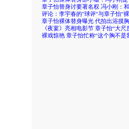
章子怡替身讨要署名权 冯小刚：
评论：
李宇春的"球评"与章子怡"裸
章子怡裸体替身曝光 代拍出浴摸胸
《夜宴》亮相电影节 章子怡“大尺
裸戏惊艳 章子怡忙称“这个胸不是我