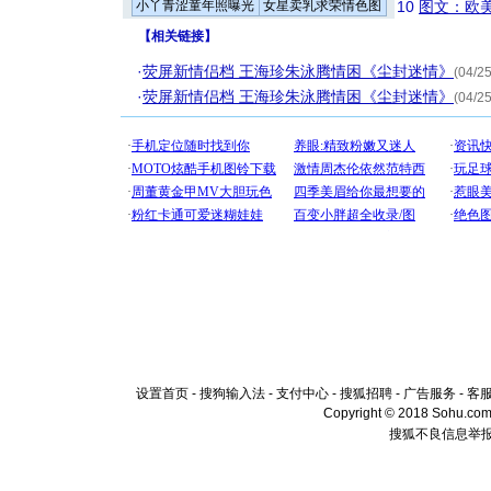
小丫青涩童年照曝光
女星卖乳求荣情色图
10
图文：欧美
【
相关链接
】
·
荧屏新情侣档 王海珍朱泳腾情困《尘封迷情》
(04/25
·
荧屏新情侣档 王海珍朱泳腾情困《尘封迷情》
(04/25
设置首页
-
搜狗输入法
-
支付中心
-
搜狐招聘
-
广告服务
-
客
Copyright © 2018 Sohu.com I
搜狐不良信息举