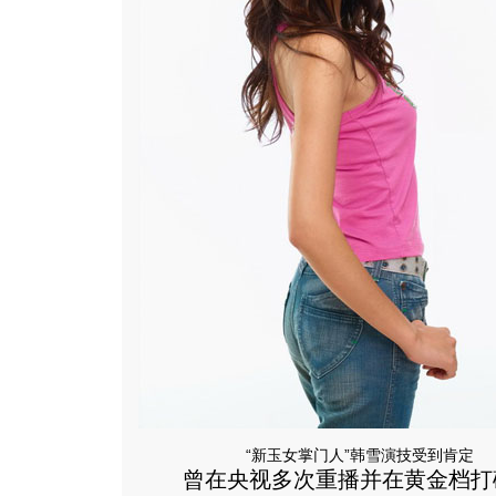
“新玉女掌门人”韩雪演技受到肯定
曾在央视多次重播并在黄金档打