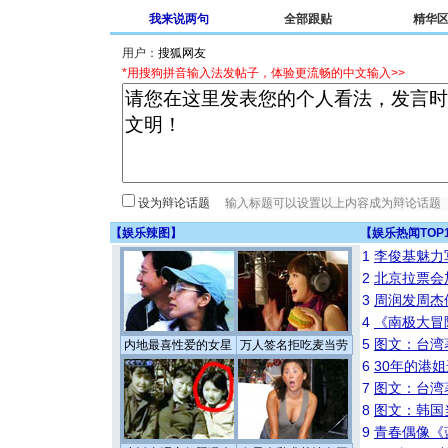
我来说两句
全部跟贴
精华
用户：
*用搜狗拼音输入法发帖子，体验更流畅的中文输入>>
设为辩论话题
【
娱乐辣图
】
【
娱乐热闻TOP
1
李俊基魅力
2
北京拉票会
3
周润发周杰
4
《南极大冒
5
图文：台湾
内地最喜性爱的女星
万人签名拒吃麦当劳
6
30年的港
7
图文：台湾
8
图文：韩国
9
青春偶像《