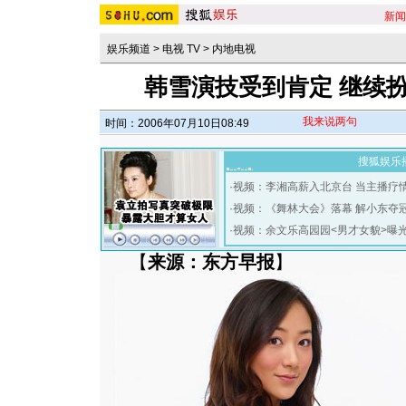
新闻
娱乐频道
>
电视 TV
>
内地电视
韩雪演技受到肯定 继续扮
我来说两句
时间：2006年07月10日08:49
搜狐娱乐
·
视频：李湘高薪入北京台 当主播疗
·
视频：《舞林大会》落幕 解小东夺
·
视频：余文乐高园园<男才女貌>曝
【
来源：东方早报
】