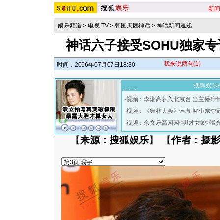
新闻
娱乐频道
>
电视 TV
>
韩国天团神话
>
神话新闻速递
神话六子接受SOHU独家专
我来说两句
(1)
时间：2006年07月07日18:30
搜狐娱乐
·
视频：李湘高薪入北京台 当主播疗
·
视频：《舞林大会》落幕 解小东夺
·
视频：余文乐高园园<男才女貌>曝
【
来源：搜狐娱乐
】 【
作者：摄