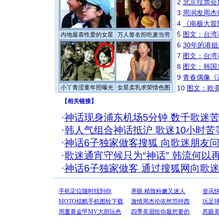
2
北京拉票会
3
周润发周杰
4
《南极大冒
5
图文：台湾
内地最喜性爱的女星
万人签名拒吃麦当劳
6
30年的港
7
图文：台湾
8
图文：韩国
9
青春偶像《
小丫青涩童年照曝光
女星卖乳求荣情色图
10
图文：欧美
【
相关链接
】
·
神话现身浦东机场5分钟 数千歌迷苦
·
韩人气组合神话抵沪 歌迷10小时苦
·
神话6子独家做客搜狐 向歌迷朋友问
·
歌迷通宵守候只为“神话” 韩流何以
·
神话6子独家做客 通过搜狐网向歌