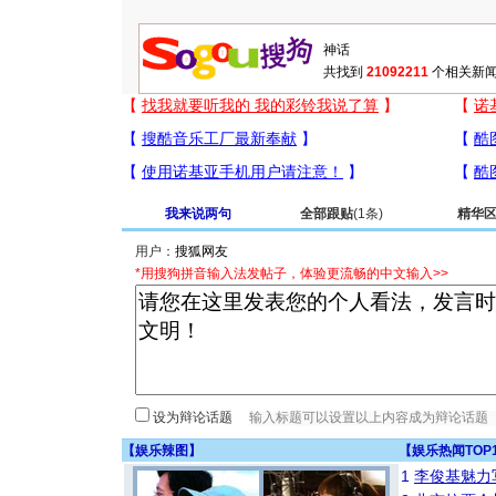
共找到
21092211
个相关新闻
我来说两句
全部跟贴
(1条)
精华
用户：
*用搜狗拼音输入法发帖子，体验更流畅的中文输入>>
设为辩论话题
【
娱乐辣图
】
【
娱乐热闻TOP
1
李俊基魅力