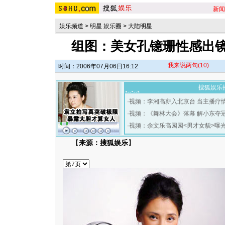
新闻
娱乐频道
>
明星 娱乐圈
>
大陆明星
组图：美女孔镱珊性感出镜
我来说两句
(10)
时间：2006年07月06日16:12
搜狐娱乐
·
视频：李湘高薪入北京台 当主播疗
·
视频：《舞林大会》落幕 解小东夺
·
视频：余文乐高园园<男才女貌>曝
【
来源：搜狐娱乐
】