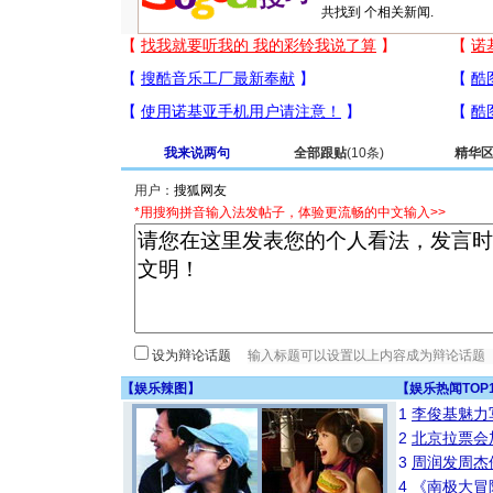
共找到
个相关新闻.
我来说两句
全部跟贴
(10条)
精华
用户：
*用搜狗拼音输入法发帖子，体验更流畅的中文输入>>
设为辩论话题
【
娱乐辣图
】
【
娱乐热闻TOP
1
李俊基魅力
2
北京拉票会
3
周润发周杰
4
《南极大冒