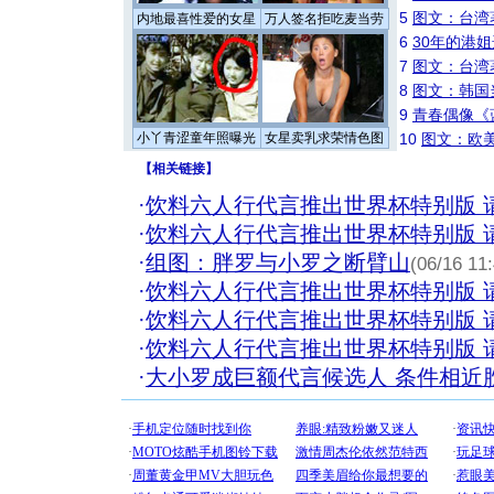
5
图文：台湾
内地最喜性爱的女星
万人签名拒吃麦当劳
6
30年的港
7
图文：台湾
8
图文：韩国
9
青春偶像《
小丫青涩童年照曝光
女星卖乳求荣情色图
10
图文：欧美
【
相关链接
】
·
饮料六人行代言推出世界杯特别版 
·
饮料六人行代言推出世界杯特别版 
·
组图：胖罗与小罗之断臂山
(06/16 11
·
饮料六人行代言推出世界杯特别版 
·
饮料六人行代言推出世界杯特别版 
·
饮料六人行代言推出世界杯特别版 
·
大小罗成巨额代言候选人 条件相近