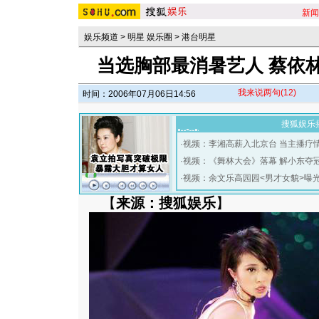
新闻
娱乐频道
>
明星 娱乐圈
>
港台明星
当选胸部最消暑艺人 蔡依林
我来说两句
(12)
时间：2006年07月06日14:56
搜狐娱乐
·
视频：李湘高薪入北京台 当主播疗
·
视频：《舞林大会》落幕 解小东夺
·
视频：余文乐高园园<男才女貌>曝
【
来源：搜狐娱乐
】