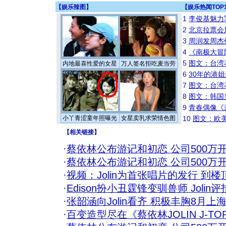
【
娱乐辣图
】
【
娱乐热闻TOP
1
李俊基魅力
2
北京拉票会
3
周润发周杰
4
《南极大冒
5
图文：台湾
内地最喜性爱的女星
万人签名拒吃麦当劳
6
30年的港
7
图文：台湾
8
图文：韩国
9
青春偶像《
小丫青涩童年照曝光
女星卖乳求荣情色图
10
图文：欧美
【
相关链接
】
·
蔡依林公布游记和初恋 公司500万开J
·
蔡依林公布游记和初恋 公司500万开J
·
视频：Jolin为首张唱片的发行 到
·
Edison扮小丑霆锋变驯兽师 Jolin
·
张韶涵向Jolin看齐 积极丰胸8月上海
·
百变造型尽在《蔡依林JOLIN J-T