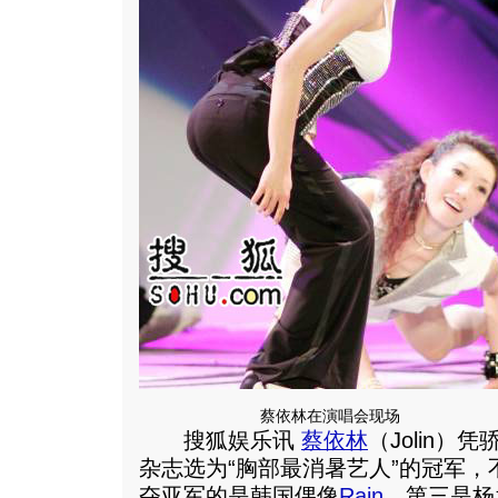
蔡依林在演唱会现场
搜狐娱乐讯
蔡依林
（Jolin
杂志选为“胸部最消暑艺人”的冠军
夺亚军的是韩国偶像
Rain
、第三是杨