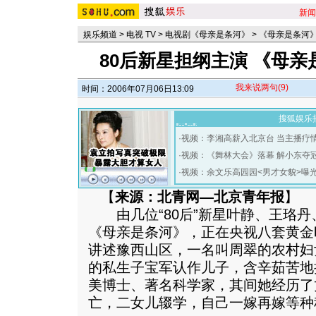
新闻
娱乐频道
>
电视 TV
>
电视剧《母亲是条河》
>
《母亲是条河
80后新星担纲主演 《母
我来说两句
(9)
时间：2006年07月06日13:09
搜狐娱乐
·
视频：李湘高薪入北京台 当主播疗
·
视频：《舞林大会》落幕 解小东夺
·
视频：余文乐高园园<男才女貌>曝
【
来源：北青网—北京青年报
】
由几位“80后”新星叶静、王珞丹
《母亲是条河》，正在央视八套黄金
讲述豫西山区，一名叫周翠的农村妇
的私生子宝军认作儿子，含辛茹苦地
美博士、著名科学家，其间她经历了
亡，二女儿辍学，自己一嫁再嫁等种