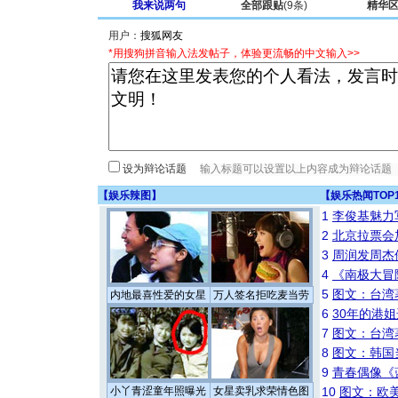
我来说两句
全部跟贴
(9条)
精华
用户：
*用搜狗拼音输入法发帖子，体验更流畅的中文输入>>
设为辩论话题
【
娱乐辣图
】
【
娱乐热闻TOP
1
李俊基魅力
2
北京拉票会
3
周润发周杰
4
《南极大冒
5
图文：台湾
内地最喜性爱的女星
万人签名拒吃麦当劳
6
30年的港
7
图文：台湾
8
图文：韩国
9
青春偶像《
小丫青涩童年照曝光
女星卖乳求荣情色图
10
图文：欧美