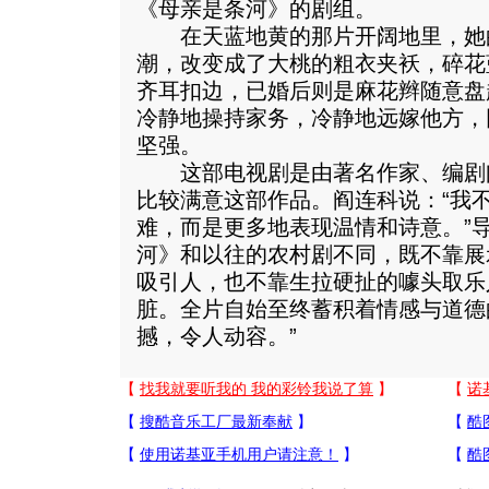
《母亲是条河》的剧组。
在天蓝地黄的那片开阔地里，她
潮，改变成了大桃的粗衣夹袄，碎花
齐耳扣边，已婚后则是麻花辫随意盘
冷静地操持家务，冷静地远嫁他方，
坚强。
这部电视剧是由著名作家、编剧
比较满意这部作品。阎连科说：“我
难，而是更多地表现温情和诗意。”
河》和以往的农村剧不同，既不靠展
吸引人，也不靠生拉硬扯的噱头取乐
脏。全片自始至终蓄积着情感与道德
撼，令人动容。”