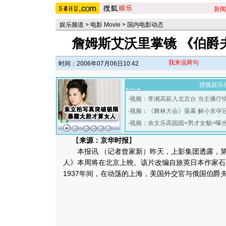
新闻
娱乐频道
>
电影 Movie
>
国内电影动态
詹姆斯艾沃里掌镜 《伯爵
我来说两句
时间：2006年07月06日10:42
搜狐娱乐
·
视频：李湘高薪入北京台 当主播疗
·
视频：《舞林大会》落幕 解小东夺
·
视频：余文乐高园园<男才女貌>曝
【
来源：京华时报
】
本报讯 （记者曾家新）昨天，上影集团透露，第
人》本周将在北京上映。该片改编自旅英日本作家石黑
1937年间，在动荡的上海，美国外交官与俄国伯爵