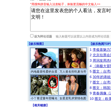
*用搜狗拼音输入法发帖子，体验更流畅的中文输入>>
设为辩论话题
【
娱乐辣图
】
【
娱乐热闻TOP
1
李俊基魅力
2
北京拉票会
3
周润发周杰
4
《南极大冒
5
图文：台湾
内地最喜性爱的女星
万人签名拒吃麦当劳
6
30年的港
7
图文：台湾
8
图文：韩国
9
青春偶像《
小丫青涩童年照曝光
女星卖乳求荣情色图
10
图文：欧美
【
相关链接
】