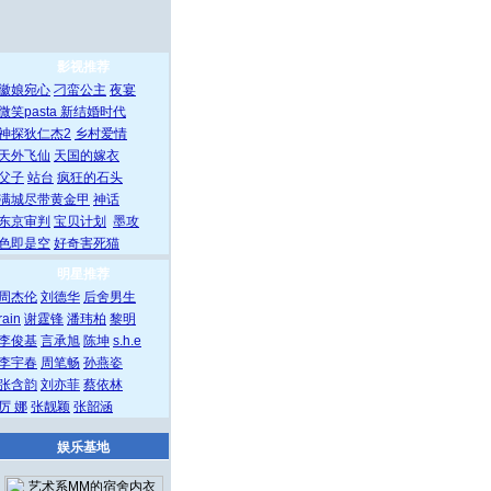
影视推荐
徽娘宛心
刁蛮公主
夜宴
微笑pasta
新结婚时代
神探狄仁杰2
乡村爱情
天外飞仙
天国的嫁衣
父子
站台
疯狂的石头
满城尽带黄金甲
神话
东京审判
宝贝计划
墨攻
色即是空
好奇害死猫
明星推荐
周杰伦
刘德华
后舍男生
rain
谢霆锋
潘玮柏
黎明
李俊基
言承旭
陈坤
s.h.e
李宇春
周笔畅
孙燕姿
张含韵
刘亦菲
蔡依林
厉 娜
张靓颖
张韶涵
娱乐基地