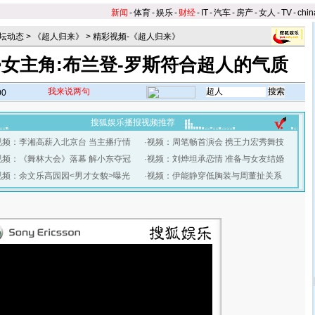
新闻
-
体育
-
娱乐
-
财经
-
IT
-
汽车
-
房产
-
女人
-
TV
-
chin
坛动态
>
《超人归来》
>
精彩视频-《超人归来》
>女主角:布兰登-罗斯符合超人的气质
我来说两句
00
搜狐娱乐播报视频推荐
视频：李湘高薪入北京台 当主播疗情
·
视频：周笔畅首演会 携王力宏秀舞技
视频：《舞林大会》落幕 解小东夺冠
·
视频：刘烨坦承恋情 准备与女友结婚
视频：余文乐高园园<男才女貌>曝光
·
视频：伊能静穿低胸装与周董扯关系
】