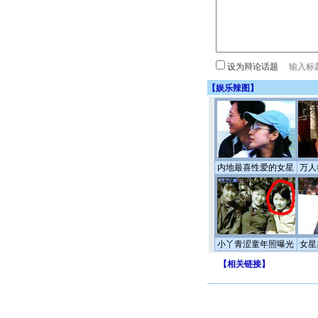
设为辩论话题
【
娱乐辣图
】
内地最喜性爱的女星
万人
小丫青涩童年照曝光
女星
【
相关链接
】