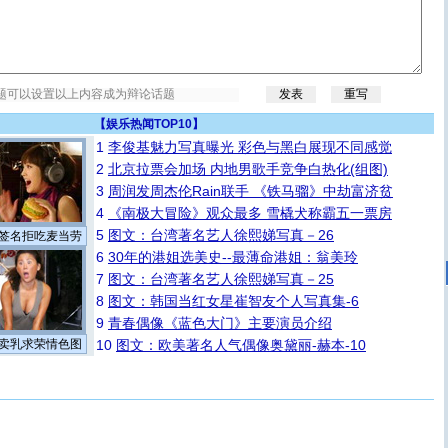
【
娱乐热闻TOP10
】
1
李俊基魅力写真曝光 彩色与黑白展现不同感觉
2
北京拉票会加场 内地男歌手竞争白热化(组图)
3
周润发周杰伦Rain联手 《铁马骝》中劫富济贫
4
《南极大冒险》观众最多 雪橇犬称霸五一票房
5
图文：台湾著名艺人徐熙娣写真－26
签名拒吃麦当劳
6
30年的港姐选美史--最薄命港姐：翁美玲
7
图文：台湾著名艺人徐熙娣写真－25
8
图文：韩国当红女星崔智友个人写真集-6
9
青春偶像《蓝色大门》主要演员介绍
卖乳求荣情色图
10
图文：欧美著名人气偶像奥黛丽-赫本-10