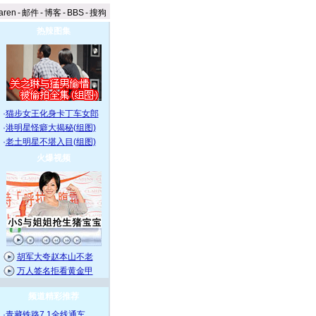
aren
-
邮件
-
博客
-
BBS
-
搜狗
热辣图集
·
猫步女王化身卡丁车女郎
·
港明星怪癖大揭秘(组图)
·
老土明星不堪入目(组图)
火爆视频
胡军大夸赵本山不老
万人签名拒看黄金甲
频道精彩推荐
·
青藏铁路7.1全线通车