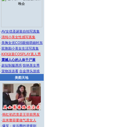
·
AV女优圣诞装自拍写真集
·
清纯小美女性感写真集
·
美胸女优COS眼镜萌娘时东
·
双胞胎小美女生活写真集
·
KIQI泳装COSPLAY真人秀
·
震撼人心的人体干尸展
·
超短制服诱惑
惊艳美女秀
·
宠物连连看
合金弹头游戏
美图天地
·
韩红初恋竟是王菲前男友
·
吉米整容要做气质女人
·
爆笑：娱乐圈的潜规则