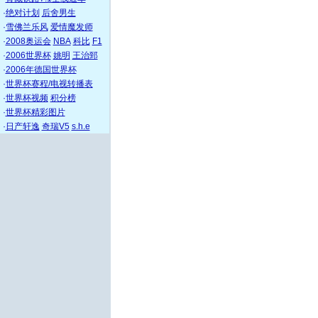
·
绝对计划
后舍男生
·
雪佛兰乐风
爱情魔发师
·
2008奥运会
NBA
科比
F1
·
2006世界杯
姚明
王治郅
·
2006年德国世界杯
·
世界杯赛程/电视转播表
·
世界杯视频
积分榜
·
世界杯精彩图片
·
日产轩逸
奇瑞V5
s.h.e