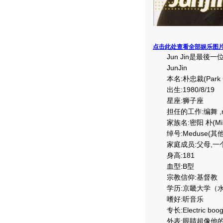
点击此处查看全部娱乐图
Jun Jin是最後一位加
JunJin
本名:朴忠裁(Park Ch
出生:1980/8/19
星座:狮子座
担任的工作:编舞 ,middle
家族名:密阳 朴(Milya
绰号:Meduse(其
家庭成员:父母,一
身高:181
血型:B型
宗教信仰:基督教
学历:京畿大学（水
嗜好:听音乐
专长:Electric boo
外表:眼睛超像他的