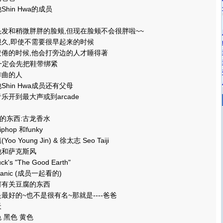
in Hwa的成员
和稍微胖胖的脸颊,但现在脸颊不会很胖啦~~
久,即使不需要很早起来的时候
倦的时候,他会打旁边的人才睡得著
 一定会先把鞋带绑紧
曲的人
in Hwa成员还有父母
开到最大声或到arcade
东西:古龙香水
p 和funky
oung Jin) & 徐太志 Seo Taiji
和萨克斯风
 "The Good Earth"
ic (成员一起看的)
有关豆腐的东西
好的~也不是很有名~那就是----爸爸
天
黑色 黄色