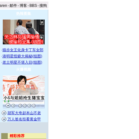
aren
-
邮件
-
博客
-
BBS
-
搜狗
热辣图集
·
猫步女王化身卡丁车女郎
·
港明星怪癖大揭秘(组图)
·
老土明星不堪入目(组图)
火爆视频
胡军大夸赵本山不老
万人签名拒看黄金甲