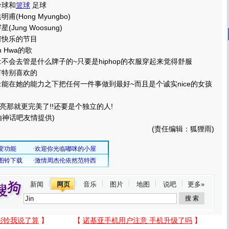
球和
篮球
足球
Hong Myungbo)
ung Woosung)
快乐的节目
 Hwa的歌
会去管是什么牌子的~只要是hiphop的衣服穿起来觉得舒服
特别喜欢的
在她的能力之下把任何一件事做到最好~而且是个诚实nice的女孩
就更完美了!!还要是个独立的人!
神话吧友情提供)
(责任编辑：狐狸雨)
新闻
网页
音乐
图片
地图
说吧
更多»