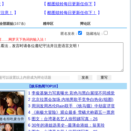
全部跟贴
(167条)
精华区
辩论区
匿名发表：
隐藏地址：
宴……网罗天下热词的输入法！
【
娱乐热闻TOP10
】
1
李俊基魅力写真曝光 彩色与黑白展现不同感觉
2
北京拉票会加场 内地男歌手竞争白热化(组图)
3
周润发周杰伦Rain联手 《铁马骝》中劫富济贫
4
《南极大冒险》观众最多 雪橇犬称霸五一票房
5
图文：台湾著名艺人徐熙娣写真－26
签名拒吃麦当劳
6
30年的港姐选美史--最薄命港姐：翁美玲