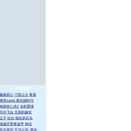
影视推荐
徽娘宛心
刁蛮公主
夜宴
微笑pasta
新结婚时代
神探狄仁杰2
乡村爱情
天外飞仙
天国的嫁衣
父子
站台
疯狂的石头
满城尽带黄金甲
神话
东京审判
宝贝计划
墨攻