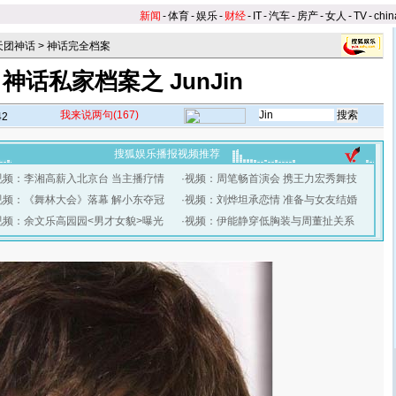
新闻
-
体育
-
娱乐
-
财经
-
IT
-
汽车
-
房产
-
女人
-
TV
-
chin
天团神话
>
神话完全档案
神话私家档案之 JunJin
我来说两句
(167)
42
搜狐娱乐播报视频推荐
视频：李湘高薪入北京台 当主播疗情
·
视频：周笔畅首演会 携王力宏秀舞技
视频：《舞林大会》落幕 解小东夺冠
·
视频：刘烨坦承恋情 准备与女友结婚
视频：余文乐高园园<男才女貌>曝光
·
视频：伊能静穿低胸装与周董扯关系
】