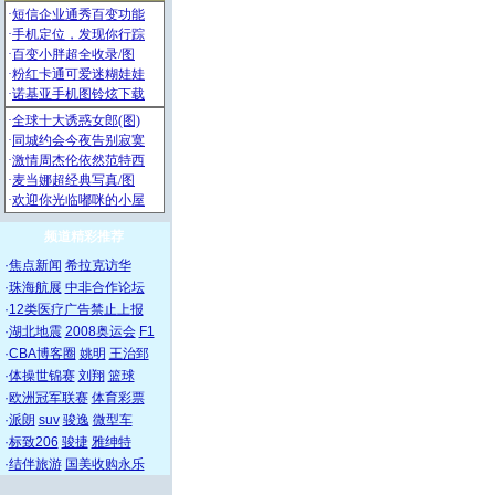
频道精彩推荐
·
焦点新闻
希拉克访华
·
珠海航展
中非合作论坛
·
12类医疗广告禁止上报
·
湖北地震
2008奥运会
F1
·
CBA博客圈
姚明
王治郅
·
体操世锦赛
刘翔
篮球
·
欧洲冠军联赛
体育彩票
·
派朗
suv
骏逸
微型车
·
标致206
骏捷
雅绅特
·
结伴旅游
国美收购永乐