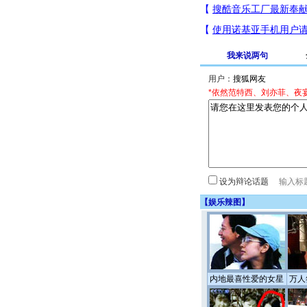
我来说两句
用户：
*依然范特西、刘亦菲、夜
设为辩论话题
【
娱乐辣图
】
内地最喜性爱的女星
万人