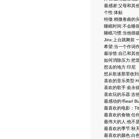
最感谢:父母和其他Sh
个性:体贴
特徵:稍微卷曲的头发
睡眠时间:不会睡很
睡眠习惯:当他很疲
Jinx:上台跳舞前
希望:当一个作词作
最珍惜:自己和其他Sh
如何消除压力:把音乐
想去的地方:印尼
想从歌迷那里收到的
喜欢的音乐类型:Hipho
喜欢的歌手:俞永镇(Yoo Y
喜欢玩的乐器:吉他
最感动的书earl Buck's
最喜欢的电影：Titan
最喜欢的食物:任何
最伟大的人:他不是最
最喜欢的季节:秋
最喜欢的颜色:白色 