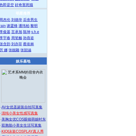
色即是空
好奇害死猫
明星推荐
周杰伦
刘德华
后舍男生
rain
谢霆锋
潘玮柏
黎明
李俊基
言承旭
陈坤
s.h.e
李宇春
周笔畅
孙燕姿
张含韵
刘亦菲
蔡依林
厉 娜
张靓颖
张韶涵
娱乐基地
·
AV女优圣诞装自拍写真集
·
清纯小美女性感写真集
·
美胸女优COS眼镜萌娘时东
·
双胞胎小美女生活写真集
·
KIQI泳装COSPLAY真人秀