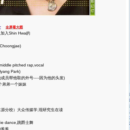
片
全屏看大图
入Shin Hwa的
oongjae)
 pitched rap,vocal
ng Park)
他成员帮他取的外号----因为他的头发)
个弟弟一个妹妹
源分校）大众传媒学,现研究生在读
gie dance,跳爵士舞
爸爸