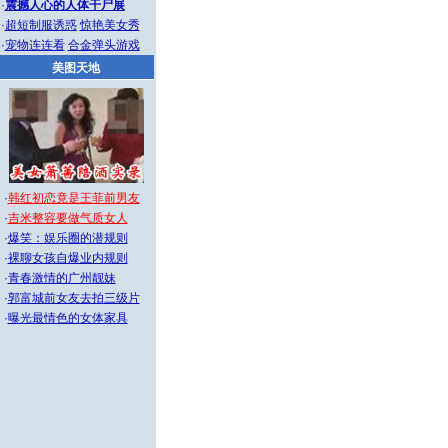
·
震撼人心的人体干尸展
·
超短制服诱惑
惊艳美女秀
·
宠物连连看
合金弹头游戏
美图天地
·
韩红初恋竟是王菲前男友
·
吉米整容要做气质女人
·
爆笑：娱乐圈的潜规则
·
裸聊女孩自爆业内规则
·
青春激情的广州靓妹
·
郭富城前女友去拍三级片
·
曝光最情色的女体家具