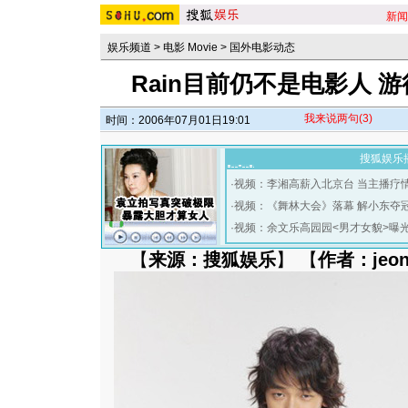
新闻
娱乐频道
>
电影 Movie
>
国外电影动态
Rain目前仍不是电影人 
我来说两句
(3)
时间：2006年07月01日19:01
搜狐娱乐
·
视频：李湘高薪入北京台 当主播疗
·
视频：《舞林大会》落幕 解小东夺
·
视频：余文乐高园园<男才女貌>曝
【
来源：搜狐娱乐
】 【
作者：jeon