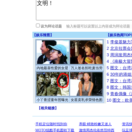
设为辩论话题
【
娱乐辣图
】
【
娱乐热闻TOP
1
李俊基魅力
2
北京拉票会
3
周润发周杰
4
《南极大冒
5
图文：台湾
内地最喜性爱的女星
万人签名拒吃麦当劳
6
30年的港
7
图文：台湾
8
图文：韩国
9
青春偶像《
小丫青涩童年照曝光
女星卖乳求荣情色图
10
图文：欧美
【
相关链接
】