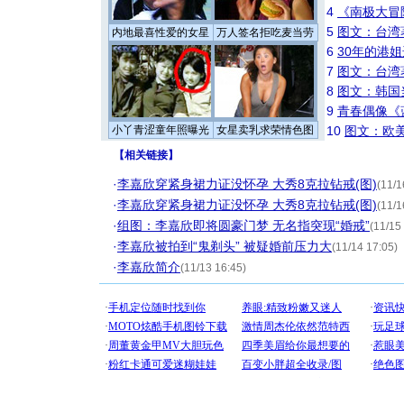
4
《南极大冒
5
图文：台湾
内地最喜性爱的女星
万人签名拒吃麦当劳
6
30年的港
7
图文：台湾
8
图文：韩国
9
青春偶像《
小丫青涩童年照曝光
女星卖乳求荣情色图
10
图文：欧美
【
相关链接
】
·
李嘉欣穿紧身裙力证没怀孕 大秀8克拉钻戒(图)
(11/1
·
李嘉欣穿紧身裙力证没怀孕 大秀8克拉钻戒(图)
(11/1
·
组图：李嘉欣即将圆豪门梦 无名指突现“婚戒”
(11/15
·
李嘉欣被拍到“鬼剃头” 被疑婚前压力大
(11/14 17:05)
·
李嘉欣简介
(11/13 16:45)