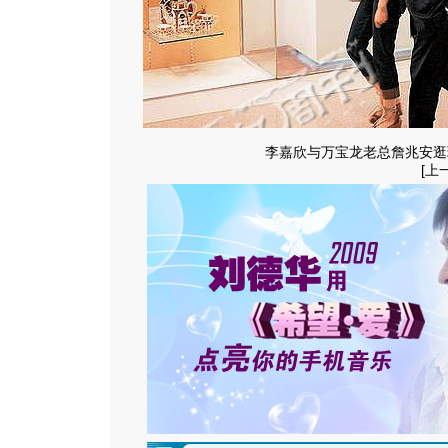
李嘉欣与万宝龙老总詹兆安逛
[
上