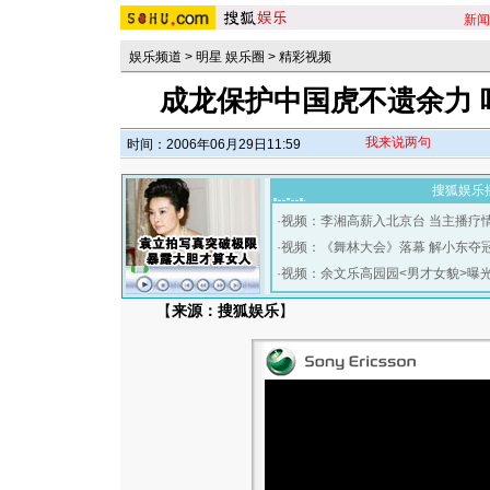
新闻
娱乐频道
>
明星 娱乐圈
>
精彩视频
成龙保护中国虎不遗余力 
我来说两句
时间：2006年06月29日11:59
搜狐娱乐
·
视频：李湘高薪入北京台 当主播疗
·
视频：《舞林大会》落幕 解小东夺
·
视频：余文乐高园园<男才女貌>曝
【
来源：搜狐娱乐
】