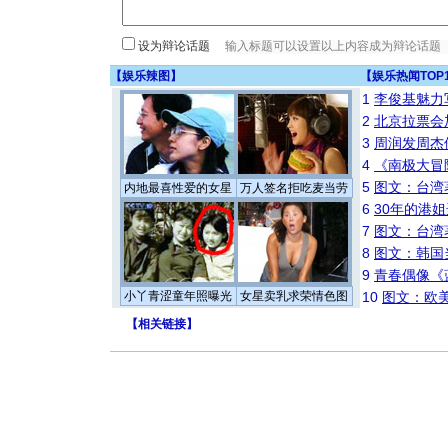
设为辩论话题
【
娱乐辣图
】
【
娱乐热闻TOP
1
李俊基魅力
2
北京拉票会
3
周润发周杰
4
《南极大冒
5
图文：台湾
内地最喜性爱的女星
万人签名拒吃麦当劳
6
30年的港
7
图文：台湾
8
图文：韩国
9
青春偶像《
小丫青涩童年照曝光
女星卖乳求荣情色图
10
图文：欧美
【
相关链接
】