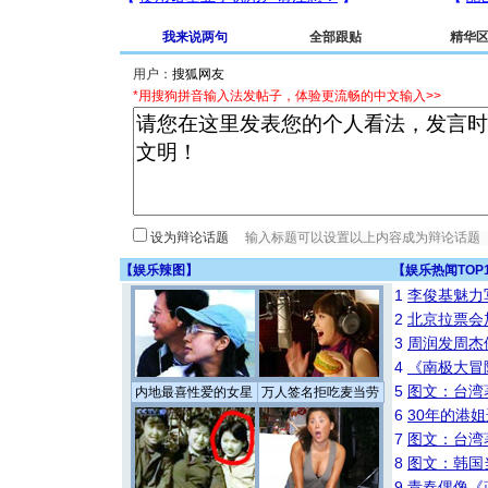
我来说两句
全部跟贴
精华
用户：
*用搜狗拼音输入法发帖子，体验更流畅的中文输入>>
设为辩论话题
【
娱乐辣图
】
【
娱乐热闻TOP
1
李俊基魅力
2
北京拉票会
3
周润发周杰
4
《南极大冒
5
图文：台湾
内地最喜性爱的女星
万人签名拒吃麦当劳
6
30年的港
7
图文：台湾
8
图文：韩国
9
青春偶像《