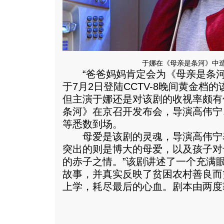
于娜在《母亲是条河》中
“爸爸妈妈肯定会为《母亲是条河》
于7月2日登陆CCTV-8晚间黄金档
但主演于娜还是对该剧的收视率颇有
条河》在京召开发布会，导演高伟宁
等悉数到场。
母爱是该剧的灵魂，导演高伟宁表
突出的则是博大的母爱，以及孩子对
的赤子之情。”该剧讲述了一个充满
故事，并真实反映了贫困农村善良而
上学，耗尽最后的心血。
剧本由两度