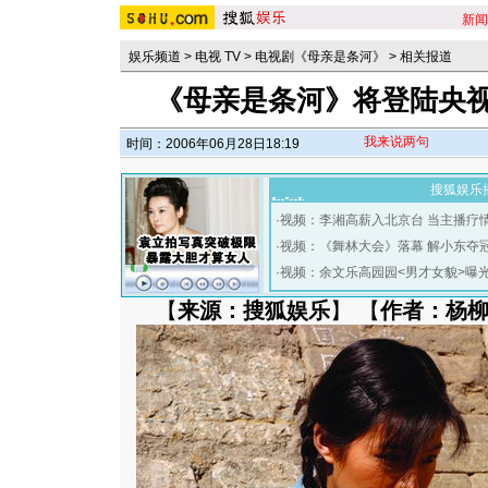
新闻
娱乐频道
>
电视 TV
>
电视剧《母亲是条河》
>
相关报道
《母亲是条河》将登陆央视
我来说两句
时间：2006年06月28日18:19
搜狐娱乐
·
视频：李湘高薪入北京台 当主播疗
·
视频：《舞林大会》落幕 解小东夺
·
视频：余文乐高园园<男才女貌>曝
【
来源：搜狐娱乐
】 【
作者：杨