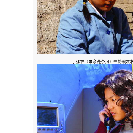
于娜在《母亲是条河》中扮演农