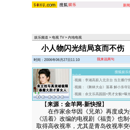
新闻
娱乐频道
>
电视 TV
>
内地电视
小人物闪光结局哀而不伤 
我来说两句
时间：2006年06月27日11:10
搜狐娱乐
·
视频：李湘高薪入北京台 当主播疗
·
视频：《舞林大会》落幕 解小东夺
·
视频：余文乐高园园<男才女貌>曝
【
来源：金羊网-新快报
】
在作家余华因《兄弟》再度成为
《活着》改编的电视剧《福贵》也制
取得高收视率，尤其是青岛收视率突破