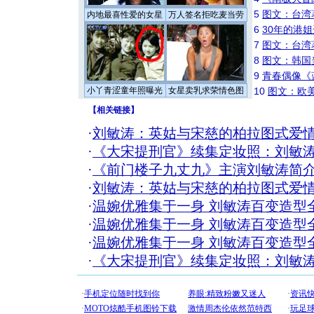
5
图文：台湾
内地最喜性爱的女星
万人签名拒吃麦当劳
6
30年的港
7
图文：台湾
8
图文：韩国
9
青春偶像《
小丫青涩童年照曝光
女星卖乳求荣情色图
10
图文：欧美
【
相关链接
】
·
刘敏涛：英姑与宋慈的柏拉图式爱
·
《大宋提刑官》续集定妆照：刘敏
·
《前门楼子九丈九》主演刘敏涛简
·
刘敏涛：英姑与宋慈的柏拉图式爱
·
温婉优雅集于一身 刘敏涛百变造型全
·
温婉优雅集于一身 刘敏涛百变造型全
·
温婉优雅集于一身 刘敏涛百变造型全
·
《大宋提刑官》续集定妆照：刘敏