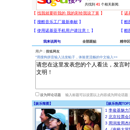
共找到
41
个相关新闻.
我来说两句
全部跟贴
精华
用户：
*用搜狗拼音输入法发帖子，体验更流畅的中文输入>>
设为辩论话题
【
娱乐辣图
】
【
娱乐热闻TOP
1
李俊基魅力
2
北京拉票会
3
周润发周杰
4
《南极大冒