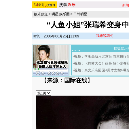
新闻
娱乐频道
>
明星 娱乐圈
>
日韩明星
“人鱼小姐”张瑞希变身中
我来说两句
时间：2006年06月26日11:09
搜狐娱乐
·
视频：李湘高薪入北京台 当主播疗
·
视频：《舞林大会》落幕 解小东夺
·
视频：余文乐高园园<男才女貌>曝
【
来源：国际在线
】