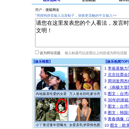
我来说两句
全部跟贴
精华
用户：
*用搜狗拼音输入法发帖子，体验更流畅的中文输入>>
设为辩论话题
【
娱乐辣图
】
【
娱乐热闻TOP
1
李俊基魅力
2
北京拉票会
3
周润发周杰
4
《南极大冒
5
图文：台湾
内地最喜性爱的女星
万人签名拒吃麦当劳
6
30年的港
7
图文：台湾
8
图文：韩国
9
青春偶像《
小丫青涩童年照曝光
女星卖乳求荣情色图
10
图文：欧美