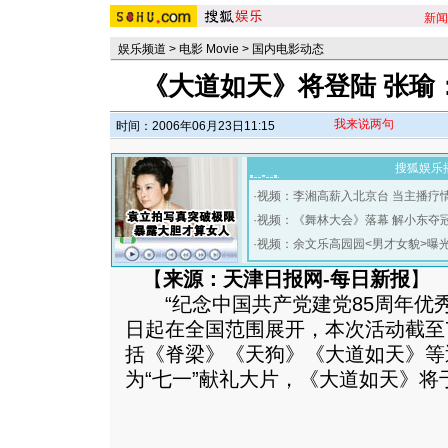
新闻
娱乐频道
>
电影 Movie
>
国内电影动态
《大道如天》将登陆 张瑜
我来说两句
时间：2006年06月23日11:15
搜狐娱乐
·
视频：李湘高薪入北京台 当主播疗
·
视频：《舞林大会》落幕 解小东夺
·
视频：余文乐高园园<男才女貌>曝
【
来源：天津日报网-每日新报
】
“纪念中国共产党建党85周年优秀
日起在全国范围展开，本次活动截至
括《脊梁》《天狗》《大道如天》等
为“七一”献礼大片，《大道如天》