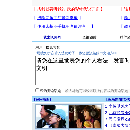
我来说两句
全部跟贴
精华
用户：
*用搜狗拼音输入法发帖子，体验更流畅的中文输入>>
设为辩论话题
【
娱乐辣图
】
【
娱乐热闻TOP
1
李俊基魅力
2
北京拉票会
3
周润发周杰
4
《南极大冒