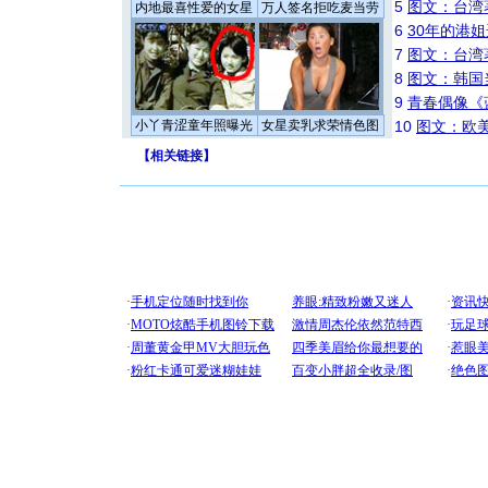
5
图文：台湾
内地最喜性爱的女星
万人签名拒吃麦当劳
6
30年的港
7
图文：台湾
8
图文：韩国
9
青春偶像《
小丫青涩童年照曝光
女星卖乳求荣情色图
10
图文：欧美
【
相关链接
】