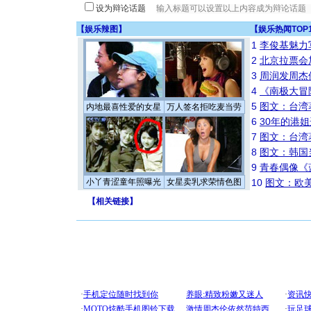
设为辩论话题
【
娱乐辣图
】
【
娱乐热闻TOP
1
李俊基魅力
2
北京拉票会
3
周润发周杰
4
《南极大冒
5
图文：台湾
内地最喜性爱的女星
万人签名拒吃麦当劳
6
30年的港
7
图文：台湾
8
图文：韩国
9
青春偶像《
小丫青涩童年照曝光
女星卖乳求荣情色图
10
图文：欧美
【
相关链接
】