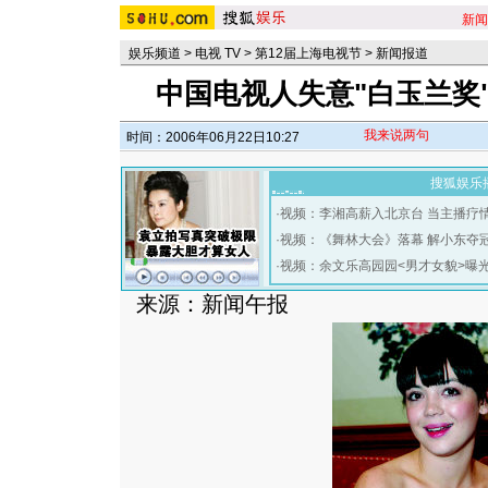
新闻
娱乐频道
>
电视 TV
>
第12届上海电视节
>
新闻报道
中国电视人失意"白玉兰奖
我来说两句
时间：2006年06月22日10:27
搜狐娱乐
·
视频：李湘高薪入北京台 当主播疗
·
视频：《舞林大会》落幕 解小东夺
·
视频：余文乐高园园<男才女貌>曝
来源：新闻午报