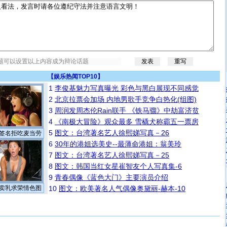
【
娱乐热闻TOP10
】
1
李俊基魅力写真曝光 彩色与黑白展现不同感觉
2
北京拉票会加场 内地男歌手竞争白热化(组图)
3
周润发周杰伦Rain联手 《铁马骝》中劫富济贫
4
《南极大冒险》观众最多 雪橇犬称霸五一票房
5
图文：台湾著名艺人徐熙娣写真－26
签名拒吃麦当劳
6
30年的港姐选美史--最薄命港姐：翁美玲
7
图文：台湾著名艺人徐熙娣写真－25
8
图文：韩国当红女星崔智友个人写真集-6
9
青春偶像《蓝色大门》主要演员介绍
卖乳求荣情色图
10
图文：欧美著名人气偶像奥黛丽-赫本-10