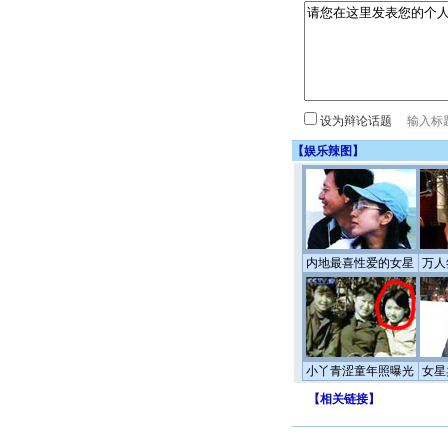
设为辩论话题
【
娱乐辣图
】
内地最喜性爱的女星
万人
小丫青涩童年照曝光
女星
【
相关链接
】