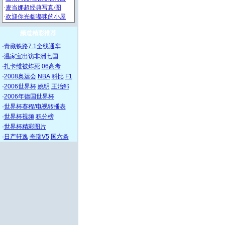
频道精彩推荐
·
青藏铁路7.1全线通车
·
温家宝出访非洲七国
·
扎卡维被炸死
06高考
·
2008奥运会
NBA
科比
F1
·
2006世界杯
姚明
王治郅
·
2006年德国世界杯
·
世界杯赛程/电视转播表
·
世界杯视频
积分榜
·
世界杯精彩图片
·
日产轩逸
奇瑞V5
国六条