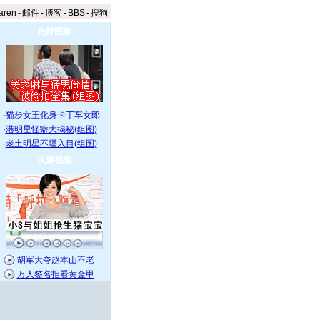
aren
-
邮件
-
博客
-
BBS
-
搜狗
热辣图集
·
猫步女王化身卡丁车女郎
·
港明星怪癖大揭秘(组图)
·
老土明星不堪入目(组图)
火爆视频
胡军大夸赵本山不老
万人签名拒看黄金甲