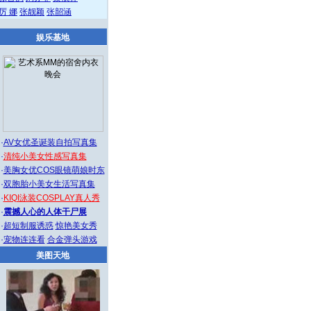
厉 娜
张靓颖
张韶涵
娱乐基地
·
AV女优圣诞装自拍写真集
·
清纯小美女性感写真集
·
美胸女优COS眼镜萌娘时东
·
双胞胎小美女生活写真集
·
KIQI泳装COSPLAY真人秀
·
震撼人心的人体干尸展
·
超短制服诱惑
惊艳美女秀
·
宠物连连看
合金弹头游戏
美图天地