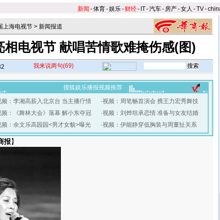
新闻
-
体育
-
娱乐
-
财经
-
IT
-
汽车
-
房产
-
女人
-
TV
-
chin
2届上海电视节
>
新闻报道
相电视节 献唱苦情歌难掩伤感(图)
我来说两句
(69)
32
搜狐娱乐播报视频推荐
视频：李湘高薪入北京台 当主播疗情
·
视频：周笔畅首演会 携王力宏秀舞技
视频：《舞林大会》落幕 解小东夺冠
·
视频：刘烨坦承恋情 准备与女友结婚
视频：余文乐高园园<男才女貌>曝光
·
视频：伊能静穿低胸装与周董扯关系
商报
】