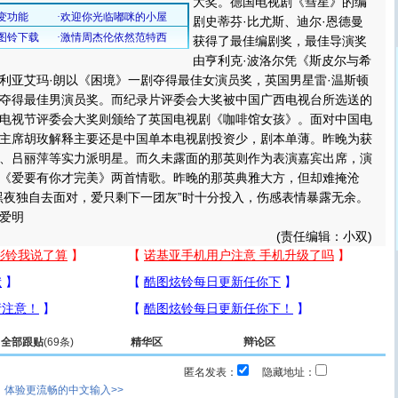
大奖。
德国电视剧《彗星》的编
剧史蒂芬·比尤斯、迪尔·恩德曼
获得了最佳编剧奖，最佳导演奖
由亨利克·波洛尔凭《斯皮尔与希
利亚艾玛·朗以《困境》一剧夺得最佳女演员奖，英国男星雷·温斯顿
夺得最佳男演员奖。而纪录片评委会大奖被中国广西电视台所选送的
电视节评委会大奖则颁给了英国电视剧《咖啡馆女孩》。面对中国电
主席胡玫解释主要还是中国单本电视剧投资少，剧本单薄。昨晚为获
、吕丽萍等实力派明星。而久未露面的那英则作为表演嘉宾出席，演
《爱要有你才完美》两首情歌。昨晚的那英典雅大方，但却难掩沧
黑夜独自去面对，爱只剩下一团灰”时十分投入，伤感表情暴露无余。
爱明
(责任编辑：小双)
全部跟贴
(69条)
精华区
辩论区
匿名发表：
隐藏地址：
，体验更流畅的中文输入>>