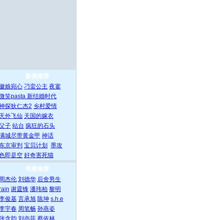
影视推荐
徽娘宛心
刁蛮公主
夜宴
微笑pasta
新结婚时代
神探狄仁杰2
乡村爱情
天外飞仙
天国的嫁衣
父子
站台
疯狂的石头
满城尽带黄金甲
神话
东京审判
宝贝计划
墨攻
色即是空
好奇害死猫
明星推荐
周杰伦
刘德华
后舍男生
rain
谢霆锋
潘玮柏
黎明
李俊基
言承旭
陈坤
s.h.e
李宇春
周笔畅
孙燕姿
张含韵
刘亦菲
蔡依林