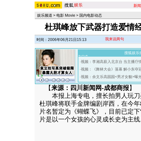
新闻
娱乐频道
>
电影 Movie
>
国内电影动态
杜琪峰放下武器打造爱情经
我来说两句
时间：2006年06月21日15:13
搜狐娱乐
·
视频：李湘高薪入北京台 当主播疗
·
视频：《舞林大会》落幕 解小东夺
·
视频：余文乐高园园<男才女貌>曝
【
来源：四川新闻网-成都商报
】
本报上海专电，擅长拍男人玩刀
杜琪峰将联手金牌编剧岸西，在今年
片名暂定为《蝴蝶飞》，目前已定下“
片是以一个女孩的心灵成长史为主线