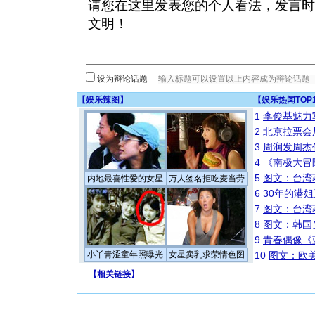
设为辩论话题
【
娱乐辣图
】
【
娱乐热闻TOP
1
李俊基魅力
2
北京拉票会
3
周润发周杰
4
《南极大冒
5
图文：台湾
内地最喜性爱的女星
万人签名拒吃麦当劳
6
30年的港
7
图文：台湾
8
图文：韩国
9
青春偶像《
小丫青涩童年照曝光
女星卖乳求荣情色图
10
图文：欧美
【
相关链接
】