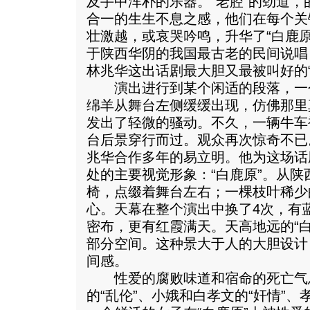
及手中浑朴的乐器。“老腔”的劲道
合一的生生不息之感，他们在每个关
壮激越，或哀哭吟鸣，升华了“白鹿
于陕西华阴的我国最古老的民间说唱
林兆华这出话剧最大胆又最被叫好的“
演出进行到某个闲适的段落，一
绵羊从舞台左侧缓缓出现，仿佛那里
发出了轻微的骚动。不久，一辆牛车
台后景穿行而过。观众再次惊奇不已
兆华合作多年的易立明。他为这场话
处的主要视觉形象：“白鹿原”。从
椅，点缀着舞台左右；一棵枝叶稀少
心。天幕在整个演出中换了4次，有
密布，更有红霞满天。天高地远的“
部分空间。这种景大于人的大胆设计
间感。
性爱的腐败味道和宿命的死亡气
的“乱伦”、小娥和白孝文的“奸情”、