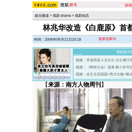
新闻
娱乐频道
>
戏剧 drama
>
戏剧动态
林兆华改造《白鹿原》首
我来说两句
时间：2006年06月21日10:18
搜狐娱乐
·
视频：李湘高薪入北京台 当主播疗
·
视频：《舞林大会》落幕 解小东夺
·
视频：余文乐高园园<男才女貌>曝
【
来源：南方人物周刊
】