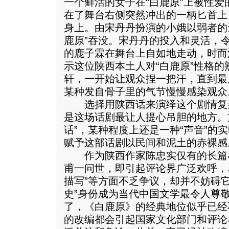
一个鲜活的女子在“白鹿原”上被性
在了舞台右侧突然冲出的一柄匕首上
身上。由宋丹丹扮演的小娥以弱者的
鹿原”吞没。宋丹丹的投入和灵活，
的鹿子霖在舞台上自如地走动，时而
示这位陕西本土人对“白鹿原”性格
轩，一开始让观众捏一把汗，直到最
某种发自骨子里的气节慢慢感染观众
选择用陕西话来演绎这个剧情复
是这场话剧最让人提心吊胆的地方。
话”，某种程度上还是一种“声音”的
赋予这部话剧以民间和泥土的赤裸感
作为陕西作家陈忠实仅有的长篇小说
甫一问世，即引起评论界广泛欢呼，
描写”等方面不乏争议，却并不妨碍
史”身份成为当代中国文学最令人尊敬
了，《白鹿原》的经典地位似乎已经
的改编都会引起国家文化部门和评论