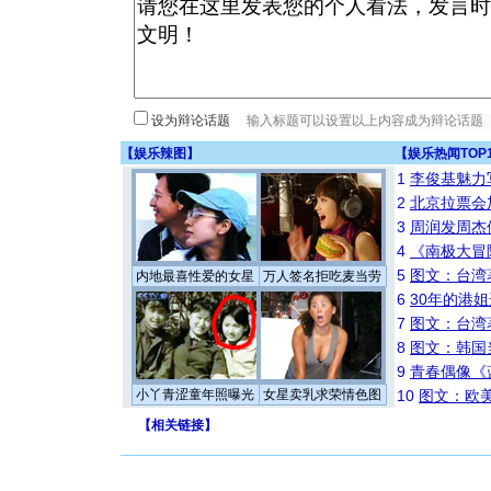
设为辩论话题
【
娱乐辣图
】
【
娱乐热闻TOP
1
李俊基魅力
2
北京拉票会
3
周润发周杰
4
《南极大冒
5
图文：台湾
内地最喜性爱的女星
万人签名拒吃麦当劳
6
30年的港
7
图文：台湾
8
图文：韩国
9
青春偶像《
小丫青涩童年照曝光
女星卖乳求荣情色图
10
图文：欧美
【
相关链接
】