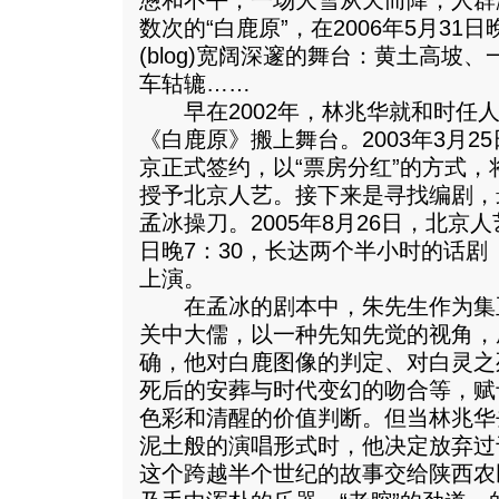
懑和不平；一场大雪从天而降，人群
数次的“白鹿原”，在2006年5月3
(blog)宽阔深邃的舞台：黄土高坡
车轱辘……
早在2002年，林兆华就和时任人
《白鹿原》搬上舞台。2003年3月
京正式签约，以“票房分红”的方式
授予北京人艺。接下来是寻找编剧，
孟冰操刀。2005年8月26日，北京人
日晚7：30，长达两个半小时的话
上演。
在孟冰的剧本中，朱先生作为集
关中大儒，以一种先知先觉的视角，
确，他对白鹿图像的判定、对白灵之
死后的安葬与时代变幻的吻合等，赋
色彩和清醒的价值判断。但当林兆华
泥土般的演唱形式时，他决定放弃过
这个跨越半个世纪的故事交给陕西农