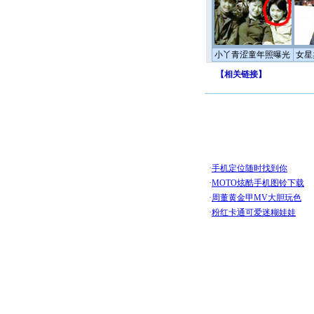
小丫青涩童年照曝光
女星
【
相关链接
】