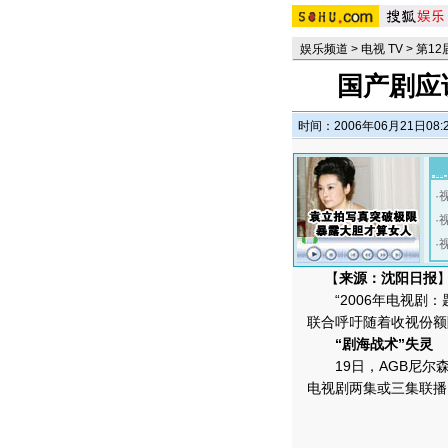
娱乐频道
>
电视 TV
>
第1
国产剧应
时间：2006年06月21日08:
·
·
·
【
来源：沈阳日报
“2006年电视剧：
联合呼吁随着收视份额
“剧海战术”失灵
19日，AGB尼尔森
电视剧两集或三集联播