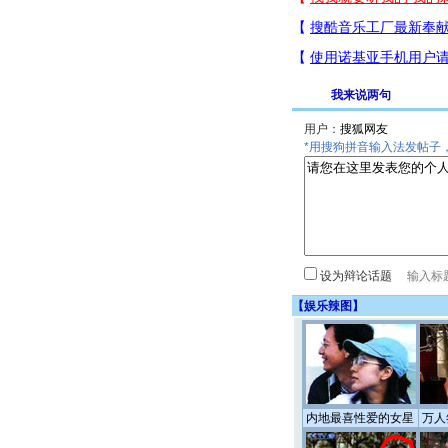
我来说两句
用户：
*用搜狗拼音输入法发帖子
设为辩论话题
【
娱乐辣图
】
内地最喜性爱的女星
万人