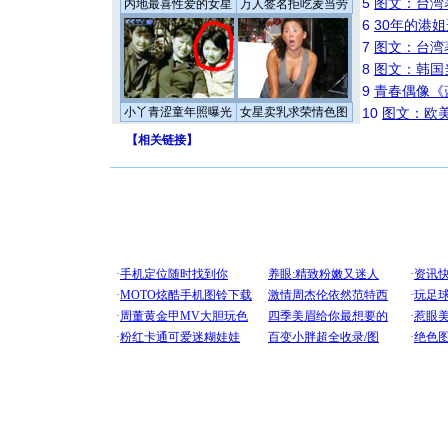
5
图文：台湾
内地最喜性爱的女星
万人签名拒吃麦当劳
6
30年的港
7
图文：台湾
8
图文：韩国
9
青春偶像《
小丫青涩童年照曝光
女星卖乳求荣情色图
10
图文：欧美
【
相关链接
】