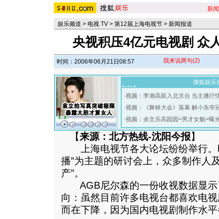
新闻
娱乐频道
>
电视 TV
>
第12届上海电视节
>
新闻报道
央视积压4亿元电视剧 众
我来说两句
(2)
时间：2006年06月21日08:57
搜狐娱乐
·
视频：李湘高薪入北京台 当主播疗
·
视频：《舞林大会》落幕 解小东夺
·
视频：余文乐高园园<男才女貌>曝
【
来源：北方热线-沈阳今报
】
上海电视节各大论坛纷纷举行。昨天
播”为主题的研讨会上，众多制作人
产”。
AGB尼尔森的一份收视数据显示了
向：虽然目前许多电视台都喜欢电视
而在下降，因为国内电视剧制作水平