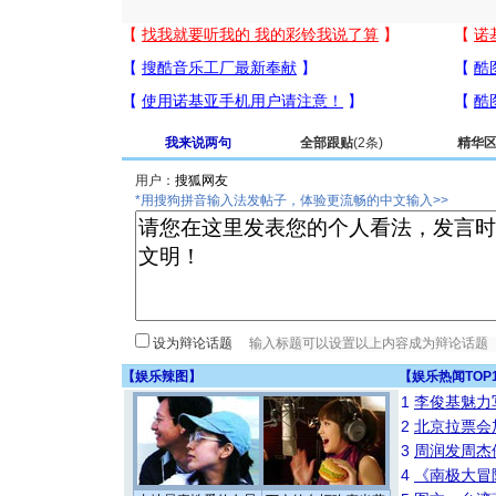
我来说两句
全部跟贴
(2条)
精华
用户：
*用搜狗拼音输入法发帖子，体验更流畅的中文输入>>
设为辩论话题
【
娱乐辣图
】
【
娱乐热闻TOP
1
李俊基魅力
2
北京拉票会
3
周润发周杰
4
《南极大冒