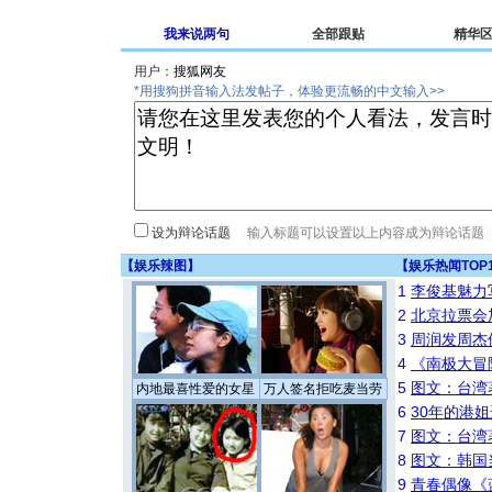
我来说两句
全部跟贴
精华
用户：
*用搜狗拼音输入法发帖子，体验更流畅的中文输入>>
设为辩论话题
【
娱乐辣图
】
【
娱乐热闻TOP
1
李俊基魅力
2
北京拉票会
3
周润发周杰
4
《南极大冒
5
图文：台湾
内地最喜性爱的女星
万人签名拒吃麦当劳
6
30年的港
7
图文：台湾
8
图文：韩国
9
青春偶像《