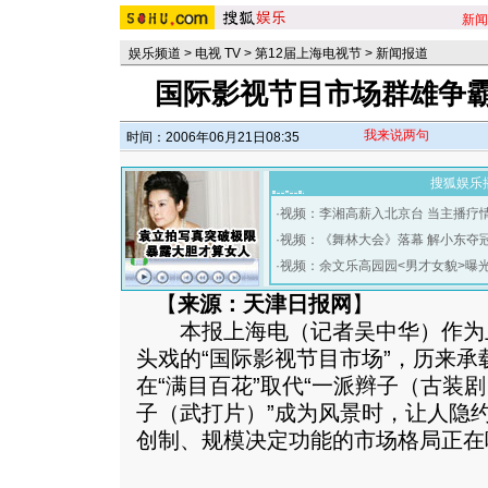
新闻
娱乐频道
>
电视 TV
>
第12届上海电视节
>
新闻报道
国际影视节目市场群雄争霸
我来说两句
时间：2006年06月21日08:35
搜狐娱乐
·
视频：李湘高薪入北京台 当主播疗
·
视频：《舞林大会》落幕 解小东夺
·
视频：余文乐高园园<男才女貌>曝
【
来源：天津日报网
】
本报上海电（记者吴中华）作为
头戏的“国际影视节目市场”，历来
在“满目百花”取代“一派辫子（古装
子（武打片）”成为风景时，让人隐
创制、规模决定功能的市场格局正在