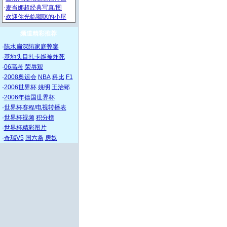
频道精彩推荐
·
陈水扁深陷家庭弊案
·
基地头目扎卡维被炸死
·
06高考
荣辱观
·
2008奥运会
NBA
科比
F1
·
2006世界杯
姚明
王治郅
·
2006年德国世界杯
·
世界杯赛程/电视转播表
·
世界杯视频
积分榜
·
世界杯精彩图片
·
奇瑞V5
国六条
房奴