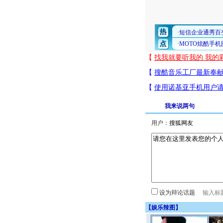
我来说两句
用户：
设为辩论话题
【
娱乐辣图
】