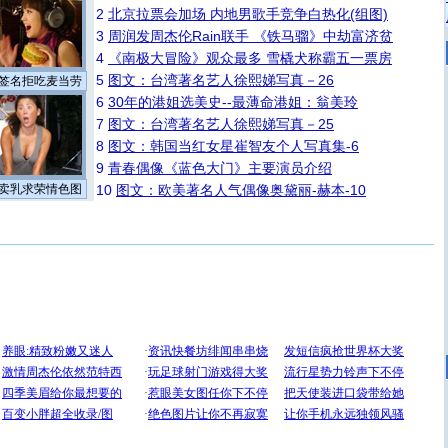
2
北京拉票会加场 内地男歌手竞争白热化(组图)
3
周润发周杰伦Rain联手 《铁马骝》中劫富济贫
4
《南极大冒险》观众最多 雪橇犬称霸五一票房
5
图文：台湾著名艺人徐熙娣写真－26
签名拒吃麦当劳
6
30年的港姐选美史--最薄命港姐：翁美玲
7
图文：台湾著名艺人徐熙娣写真－25
8
图文：韩国当红女星崔智友个人写真集-6
9
青春偶像《蓝色大门》主要演员介绍
卖乳求荣情色图
10
图文：欧美著名人气偶像奥黛丽-赫本-10