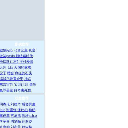
影视推荐
徽娘宛心
刁蛮公主
夜宴
微笑pasta
新结婚时代
神探狄仁杰2
乡村爱情
天外飞仙
天国的嫁衣
父子
站台
疯狂的石头
满城尽带黄金甲
神话
东京审判
宝贝计划
墨攻
色即是空
好奇害死猫
明星推荐
周杰伦
刘德华
后舍男生
rain
谢霆锋
潘玮柏
黎明
李俊基
言承旭
陈坤
s.h.e
李宇春
周笔畅
孙燕姿
张含韵
刘亦菲
蔡依林