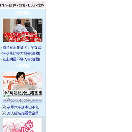
aren
-
邮件
-
博客
-
BBS
-
搜狗
热辣图集
·
猫步女王化身卡丁车女郎
·
港明星怪癖大揭秘(组图)
·
老土明星不堪入目(组图)
火爆视频
胡军大夸赵本山不老
万人签名拒看黄金甲