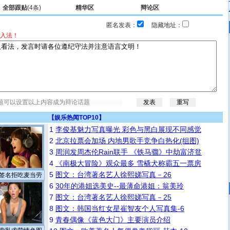
全部跟贴
(4条)
精华区
辩论区
匿名发表：
隐藏地址：
入法！
【
娱乐热闻TOP10
】
1
李俊基魅力写真曝光 彩色与黑白展现不同感觉
2
北京拉票会加场 内地男歌手竞争白热化(组图)
3
周润发周杰伦Rain联手 《铁马骝》中劫富济贫
4
《南极大冒险》观众最多 雪橇犬称霸五一票房
5
图文：台湾著名艺人徐熙娣写真－26
签名拒吃麦当劳
6
30年的港姐选美史--最薄命港姐：翁美玲
7
图文：台湾著名艺人徐熙娣写真－25
8
图文：韩国当红女星崔智友个人写真集-6
9
青春偶像《蓝色大门》主要演员介绍