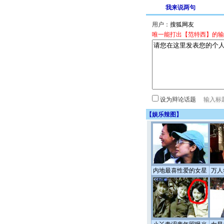
我来说两句
用户：
唯一能打出【范特西】的输
设为辩论话题
【
娱乐辣图
】
内地最喜性爱的女星
万人