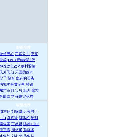
影视推荐
徽娘宛心
刁蛮公主
夜宴
微笑pasta
新结婚时代
神探狄仁杰2
乡村爱情
天外飞仙
天国的嫁衣
父子
站台
疯狂的石头
满城尽带黄金甲
神话
东京审判
宝贝计划
墨攻
色即是空
好奇害死猫
明星推荐
周杰伦
刘德华
后舍男生
rain
谢霆锋
潘玮柏
黎明
李俊基
言承旭
陈坤
s.h.e
李宇春
周笔畅
孙燕姿
张含韵
刘亦菲
蔡依林