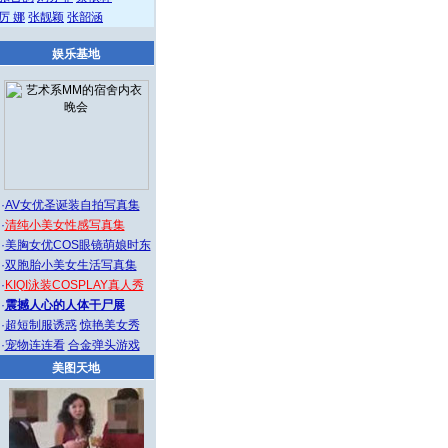
厉 娜
张靓颖
张韶涵
娱乐基地
·
AV女优圣诞装自拍写真集
·
清纯小美女性感写真集
·
美胸女优COS眼镜萌娘时东
·
双胞胎小美女生活写真集
·
KIQI泳装COSPLAY真人秀
·
震撼人心的人体干尸展
·
超短制服诱惑
惊艳美女秀
·
宠物连连看
合金弹头游戏
美图天地