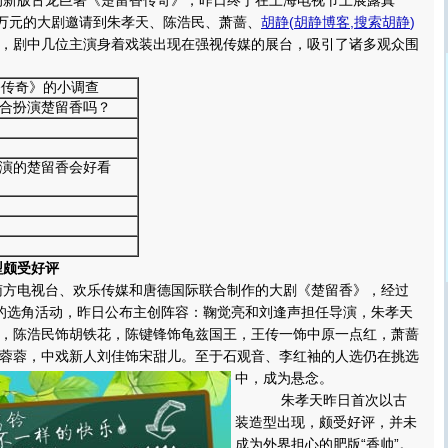
版古龙巨著《楚留香传奇》，昨日终于在上海电视节上展露真
0万元的大剧邀请到朱孝天、陈浩民、萧蔷、
胡静
(
胡静博客
,
搜索胡静
)
，剧中几位主演身着戏装出现在强视传媒的展台，吸引了诸多观众围
香传奇》的小调查
适合扮演楚留香吗？
扮演的楚留香会好看
型颇受好评
电视台、欢乐传媒和唐德国际联合制作的大剧《楚留香》，经过
的选角活动，昨日公布主创阵容：鞠觉亮和刘逢声担任导演，朱孝天
，陈浩民饰胡铁花，陈键锋饰龟兹国王，王传一饰中原一点红，萧蔷
蓉蓉，中戏新人刘佳饰宋甜儿。
至于石观音、李红袖的人选仍在挑选
中，成为悬念。
朱孝天昨日首次以古
装造型出现，颇受好评，并未
成为外界担心的肥版“香帅”。