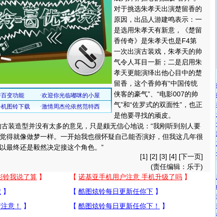
对于挑选朱孝天出演楚留香的
原因，出品人游建鸣表示：一
是选用朱孝天有新意，《楚留
香传奇》是朱孝天也是F4第
一次出演古装戏，朱孝天的帅
气令人耳目一新；二是启用朱
孝天更能演绎出他心目中的楚
留香，这个香帅有“中国传统
侠客的豪气”、“电影007的帅
气”和“佐罗式的双面性”，也正
是他要寻找的顽皮。
装造型并没有太多的意见，只是颇无信心地说：“我刚听到别人要
觉得就像做梦一样。一开始我也很怀疑自己能否演好，但我这几年很
以最终还是毅然决定接这个角色。”
[1] [
2
] [
3
] [
4
] [
下一页
]
(责任编辑：乐于)