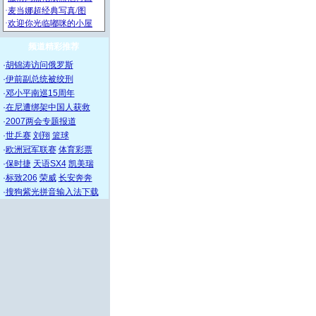
频道精彩推荐
·
胡锦涛访问俄罗斯
·
伊前副总统被绞刑
·
邓小平南巡15周年
·
在尼遭绑架中国人获救
·
2007两会专题报道
·
世乒赛
刘翔
篮球
·
欧洲冠军联赛
体育彩票
·
保时捷
天语SX4
凯美瑞
·
标致206
荣威
长安奔奔
·
搜狗紫光拼音输入法下载