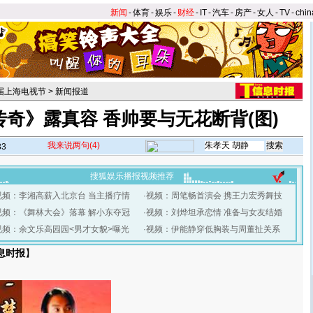
新闻
-
体育
-
娱乐
-
财经
-
IT
-
汽车
-
房产
-
女人
-
TV
-
chin
2届上海电视节
>
新闻报道
奇》露真容 香帅要与无花断背(图)
我来说两句
(4)
33
搜狐娱乐播报视频推荐
视频：李湘高薪入北京台 当主播疗情
·
视频：周笔畅首演会 携王力宏秀舞技
视频：《舞林大会》落幕 解小东夺冠
·
视频：刘烨坦承恋情 准备与女友结婚
视频：余文乐高园园<男才女貌>曝光
·
视频：伊能静穿低胸装与周董扯关系
息时报
】