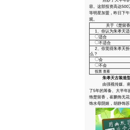
热炒了大半年的新
容。这部投资高达50
等明星加盟，昨日下午
观。
关于《楚留
1、你认为朱孝天
适合
不适合
2、你觉得朱孝天
么？
会
不会
朱孝天古装造
由强视传媒、南方
了5年的筹备、大半年
饰楚留香，崔鹏饰无花
饰水母阴姬，胡静饰苏