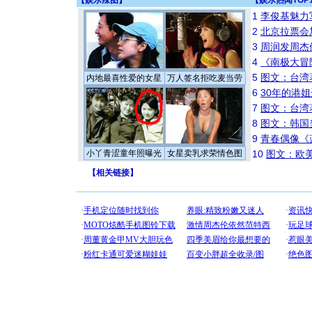
【
娱乐辣图
】
【
娱乐热闻TOP
1
李俊基魅力
2
北京拉票会
3
周润发周杰
4
《南极大冒
5
图文：台湾
内地最喜性爱的女星
万人签名拒吃麦当劳
6
30年的港
7
图文：台湾
8
图文：韩国
9
青春偶像《
小丫青涩童年照曝光
女星卖乳求荣情色图
10
图文：欧美
【
相关链接
】