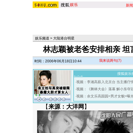
新闻
娱乐频道
>
大陆港台明星
林志颖被老爸安排相亲 坦言
我来说两句
(7)
时间：2006年06月18日10:44
搜狐娱乐
·
视频：李湘高薪入北京台 当主播疗
·
视频：《舞林大会》落幕 解小东夺
·
视频：余文乐高园园<男才女貌>曝
【
来源：大洋网
】