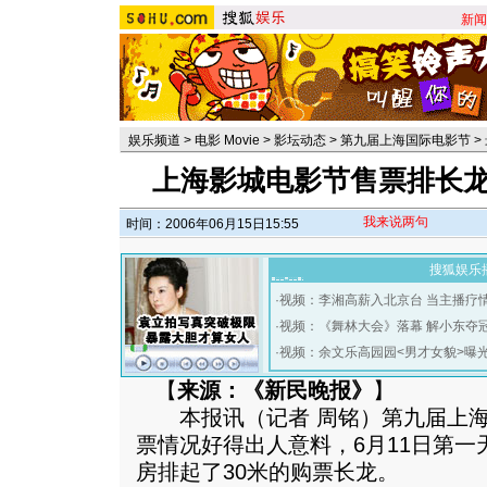
新闻
娱乐频道
>
电影 Movie
>
影坛动态
>
第九届上海国际电影节
>
上海影城电影节售票排长龙 
我来说两句
时间：2006年06月15日15:55
搜狐娱乐
·
视频：李湘高薪入北京台 当主播疗
·
视频：《舞林大会》落幕 解小东夺
·
视频：余文乐高园园<男才女貌>曝
【
来源：《新民晚报》
】
本报讯（记者 周铭）第九届上海
票情况好得出人意料，6月11日第
房排起了30米的购票长龙。