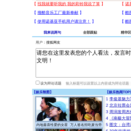
我来说两句
全部跟贴
精华
用户：
设为辩论话题
【
娱乐辣图
】
【
娱乐热闻TOP
1
李俊基魅力
2
北京拉票会
3
周润发周杰
4
《南极大冒
5
图文：台湾
内地最喜性爱的女星
万人签名拒吃麦当劳