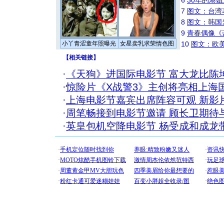
6
30年的港
7
图文：台湾
8
图文：韩国
9
青春偶像《
小丫青涩童年照曝光
女星卖乳求荣情色图
10
图文：欧美
【
相关链接
】
·
《天狗》进国际电影节 富大龙比陈
·
惊险片《X战警3》主创将亮相上海
·
上海电影节嘉宾出席阵容可观 新影
·
周笔畅接到电影节邀请 顾长卫期待
·
英皇包机空降电影节 杨受成和成龙