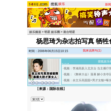
新闻
娱乐频道
>
明星 娱乐圈
>
港台明星
杨思琦为杂志拍写真 牺牲
我来说两句
(1)
时间：2006年06月15日10:15
搜狐娱乐
·
视频：李湘高薪入北京台 当主播疗
·
视频：《舞林大会》落幕 解小东夺
·
视频：余文乐高园园<男才女貌>曝
【
来源：国际在线
】