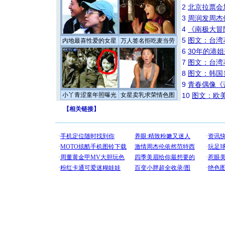
2
北京拉票会
3
周润发周杰
4
《南极大冒
5
图文：台湾
内地最喜性爱的女星
万人签名拒吃麦当劳
6
30年的港
7
图文：台湾
8
图文：韩国
9
青春偶像《
小丫青涩童年照曝光
女星卖乳求荣情色图
10
图文：欧美
【
相关链接
】