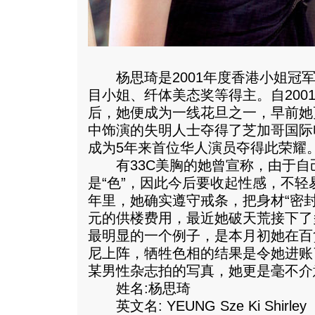
杨思琦是2001年度香港小姐冠军
目小姐、纤体美态奖等得主。自200
后，她便成为一线花旦之一，早前她
中饰演的失明人士夺得了芝加哥国际
成为5年来首位华人演员夺得此荣耀
有33C美胸的她曾宣称，由于自
是“色”，因此今后要收起性感，不
年里，她确实遵守戒条，把身材“密
元的供楼费用，最近她破天荒接下了
最明显的一个例子，是本月初她在百
尼上阵，牺牲色相的结果是令她进账了
某男性杂志拍的写真，她更是毫不介
姓名:杨思琦
英文名: YEUNG Sze Ki Shirley