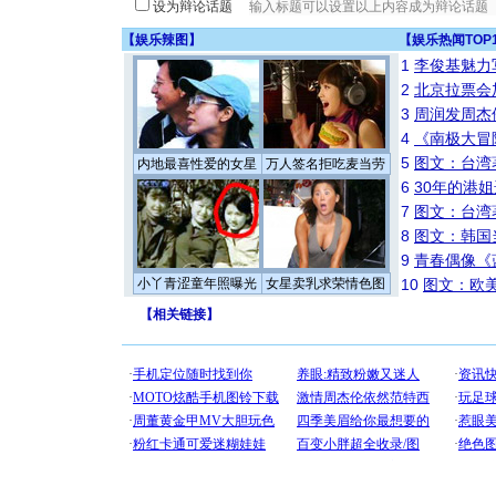
设为辩论话题
【
娱乐辣图
】
【
娱乐热闻TOP
1
李俊基魅力
2
北京拉票会
3
周润发周杰
4
《南极大冒
5
图文：台湾
内地最喜性爱的女星
万人签名拒吃麦当劳
6
30年的港
7
图文：台湾
8
图文：韩国
9
青春偶像《
小丫青涩童年照曝光
女星卖乳求荣情色图
10
图文：欧美
【
相关链接
】