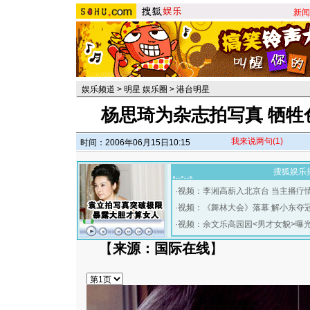
新闻
娱乐频道
>
明星 娱乐圈
>
港台明星
杨思琦为杂志拍写真 牺牲
我来说两句
(1)
时间：2006年06月15日10:15
搜狐娱乐
·
视频：李湘高薪入北京台 当主播疗
·
视频：《舞林大会》落幕 解小东夺
·
视频：余文乐高园园<男才女貌>曝
【
来源：国际在线
】