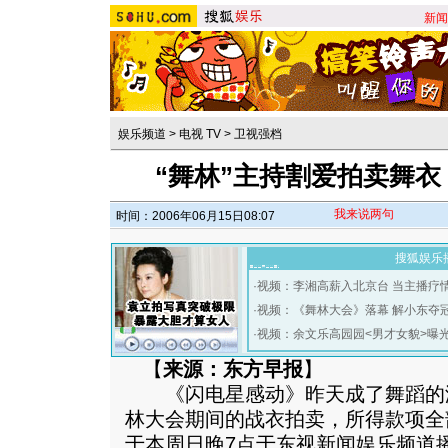
新闻
娱乐频道
>
电视 TV
>
卫视强档
“舞林”主持割爱拍卖舞衣
我来说两句
时间：2006年06月15日08:07
搜狐娱乐
·
视频：李湘高薪入北京台 当主播疗
·
视频：《舞林大会》落幕 解小东夺
·
视频：余文乐高园园<男才女貌>曝
【
来源：东方早报
】
《闪电星感动》昨天成了舞蹈的
林大会期间的战衣拍卖，所得款项全
于本周日晚7点于东视新闻娱乐频道