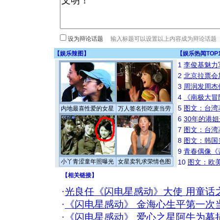
设为辩论话题
【
娱乐辣图
】
【
娱乐热闻TOP
1
李俊基魅力
2
北京拉票会
3
周润发周杰
4
《南极大冒
5
图文：台湾
内地最喜性爱的女星
万人签名拒吃麦当劳
6
30年的港
7
图文：台湾
8
图文：韩国
9
青春偶像《
小丫青涩童年照曝光
女星卖乳求荣情色图
10
图文：欧美
【
相关链接
】
·
光良任《闪电星感动》大使 用童话
·
《闪电星感动》 金海心生平第一次当
·
《闪电星感动》 爱心之星阿牛为募