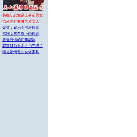
·
韩红初恋竟是王菲前男友
·
吉米整容要做气质女人
·
爆笑：娱乐圈的潜规则
·
裸聊女孩自爆业内规则
·
青春激情的广州靓妹
·
郭富城前女友去拍三级片
·
曝光最情色的女体家具