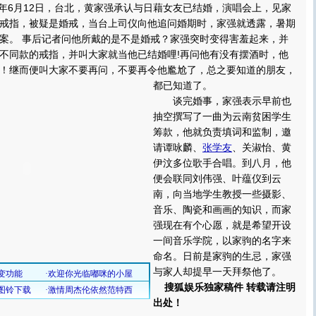
年6月12日，台北，黄家强承认与日藉女友已结婚，演唱会上，见家
戒指，被疑是婚戒，当台上司仪向他追问婚期时，家强就透露，暑期
案。 事后记者问他所戴的是不是婚戒？家强突时变得害羞起来，并
不同款的戒指，并叫大家就当他已结婚哩!再问他有没有摆酒时，他
！继而便叫大家不要再问，不要再令他尷尬了，总之要知道的朋友，
都已知道了。
谈完婚事，家强表示早前也
抽空撰写了一曲为云南贫困学生
筹款，他就负责填词和监制，邀
请谭咏麟、
张学友
、关淑怡、黄
伊汶多位歌手合唱。到八月，他
便会联同刘伟强、叶蕴仪到云
南，向当地学生教授一些摄影、
音乐、陶瓷和画画的知识，而家
强现在有个心愿，就是希望开设
一间音乐学院，以家驹的名字来
命名。日前是家驹的生忌，家强
与家人却提早一天拜祭他了。
搜狐娱乐独家稿件 转载请注明
出处！