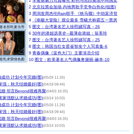
1
李俊基魅力写真曝光 彩色与黑白展现不同感觉
2
北京拉票会加场 内地男歌手竞争白热化(组图)
3
周润发周杰伦Rain联手 《铁马骝》中劫富济贫
4
《南极大冒险》观众最多 雪橇犬称霸五一票房
5
图文：台湾著名艺人徐熙娣写真－26
签名拒吃麦当劳
6
30年的港姐选美史--最薄命港姐：翁美玲
7
图文：台湾著名艺人徐熙娣写真－25
8
图文：韩国当红女星崔智友个人写真集-6
9
青春偶像《蓝色大门》主要演员介绍
卖乳求荣情色图
10
图文：欧美著名人气偶像奥黛丽-赫本-10
成功 计划今年完婚(图)
(05/26 11:26)
家强：秋天结婚最好(图)
(04/18 09:44)
 坦言Beyond很难再聚
(04/03 16:35)
黄家强默认求婚成功(图)
(03/14 10:03)
成功 计划今年完婚(图)
(05/26 11:26)
家强：秋天结婚最好(图)
(04/18 09:44)
 坦言Beyond很难再聚
(04/03 16:35)
黄家强默认求婚成功(图)
(03/14 10:03)