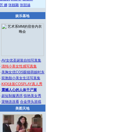
厉 娜
张靓颖
张韶涵
娱乐基地
·
AV女优圣诞装自拍写真集
·
清纯小美女性感写真集
·
美胸女优COS眼镜萌娘时东
·
双胞胎小美女生活写真集
·
KIQI泳装COSPLAY真人秀
·
震撼人心的人体干尸展
·
超短制服诱惑
惊艳美女秀
·
宠物连连看
合金弹头游戏
美图天地