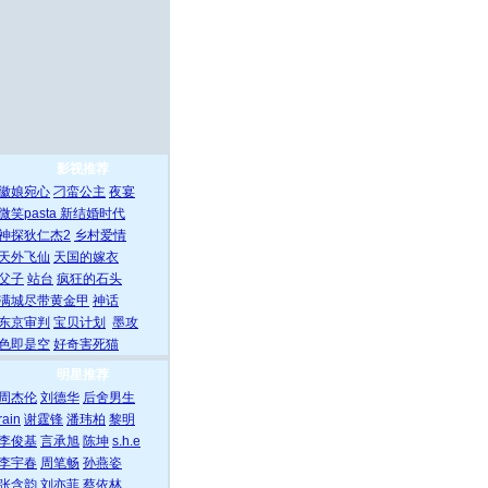
影视推荐
徽娘宛心
刁蛮公主
夜宴
微笑pasta
新结婚时代
神探狄仁杰2
乡村爱情
天外飞仙
天国的嫁衣
父子
站台
疯狂的石头
满城尽带黄金甲
神话
东京审判
宝贝计划
墨攻
色即是空
好奇害死猫
明星推荐
周杰伦
刘德华
后舍男生
rain
谢霆锋
潘玮柏
黎明
李俊基
言承旭
陈坤
s.h.e
李宇春
周笔畅
孙燕姿
张含韵
刘亦菲
蔡依林