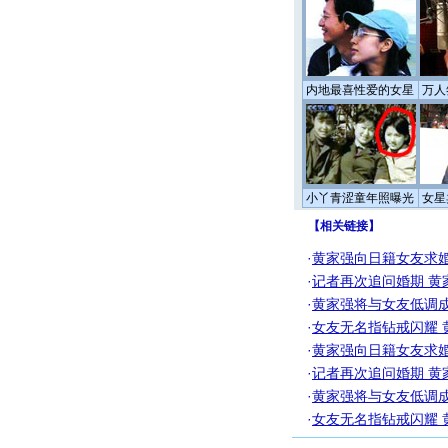
内地最喜性爱的女星
万人
小丫青涩童年照曝光
女星
【
相关链接
】
·
黄家强向日籍女友求婚
·
记者再次追问婚期 黄
·
黄家强将与女友低调成婚
·
女友无名指钻戒闪耀 
·
黄家强向日籍女友求婚
·
记者再次追问婚期 黄
·
黄家强将与女友低调成婚
·
女友无名指钻戒闪耀 