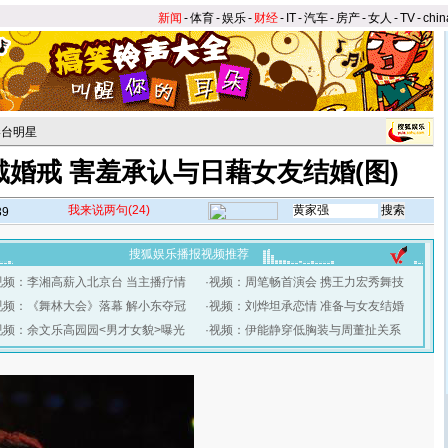
新闻
-
体育
-
娱乐
-
财经
-
IT
-
汽车
-
房产
-
女人
-
TV
-
chin
港台明星
婚戒 害羞承认与日藉女友结婚(图)
我来说两句
(24)
39
搜狐娱乐播报视频推荐
视频：李湘高薪入北京台 当主播疗情
·
视频：周笔畅首演会 携王力宏秀舞技
视频：《舞林大会》落幕 解小东夺冠
·
视频：刘烨坦承恋情 准备与女友结婚
视频：余文乐高园园<男才女貌>曝光
·
视频：伊能静穿低胸装与周董扯关系
】