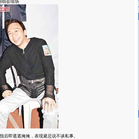
演唱会现场
指后即遮遮掩掩，表现避忌说不谈私事。