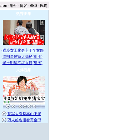
aren
-
邮件
-
博客
-
BBS
-
搜狗
热辣图集
·
猫步女王化身卡丁车女郎
·
港明星怪癖大揭秘(组图)
·
老土明星不堪入目(组图)
火爆视频
胡军大夸赵本山不老
万人签名拒看黄金甲