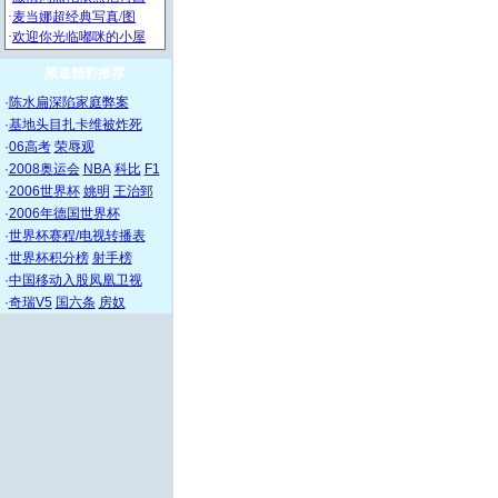
频道精彩推荐
·
陈水扁深陷家庭弊案
·
基地头目扎卡维被炸死
·
06高考
荣辱观
·
2008奥运会
NBA
科比
F1
·
2006世界杯
姚明
王治郅
·
2006年德国世界杯
·
世界杯赛程/电视转播表
·
世界杯积分榜
射手榜
·
中国移动入股凤凰卫视
·
奇瑞V5
国六条
房奴