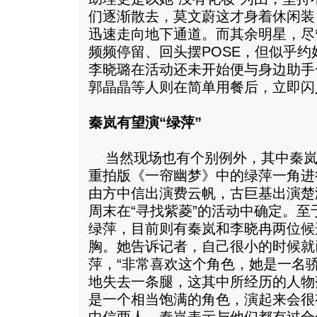
们逐渐散去，莫文蔚这才身着休闲装
迅速走向地下通道。而其余明星，尽
频频停留、回头摆POSE，但似乎
李晓璐在活动还未开始便与身边助手
郭晶晶等人则在简单用餐后，立即闪
秦岚有望演“绿萍”
当然现场也有个别例外，其中秦岚
重拍版《一帘幽梦》中的绿萍一角进
由方中信出演费云帆，古巨基出演楚
周末在“寻找紫菱”的活动中确定。
绿萍，目前则有秦岚和李晓冉两位候
胸。她告诉记者，自己很小的时候就
萍，“非常喜欢这个角色，她是一名
地失去一条腿，这其中所经历的人物
是一个相当饱满的角色，演起来会很