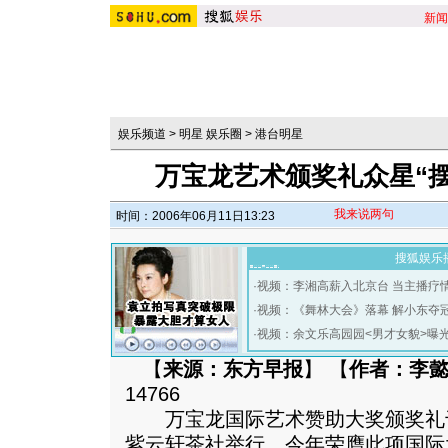
新闻
娱乐频道
>
明星 娱乐圈
>
港台明星
万宝龙艺术颁奖礼众星“摆
我来说两句
时间：2006年06月11日13:23
搜狐娱乐
·
视频：李湘高薪入北京台 当主播疗
·
视频：《舞林大会》落幕 解小东夺
·
视频：余文乐高园园<男才女貌>曝
【
来源：东方早报
】 【
作者：李
14766
万宝龙国际艺术赞助大奖颁奖礼于
紫云轩茶社举行，今年荣膺此项国际