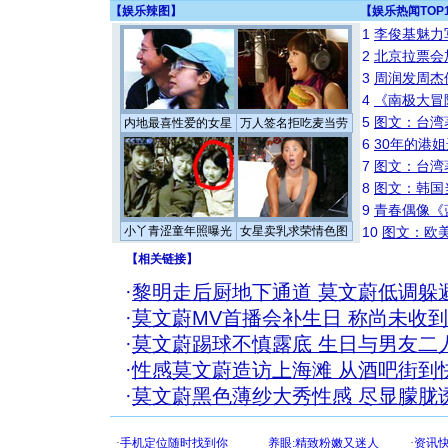
【
娱乐辣图
】
【
娱乐热闻TOP
1
李俊基魅力
2
北京拉票会
3
周润发周杰
4
《南极大冒
5
图文：台湾
内地最喜性爱的女星
万人签名拒吃麦当劳
6
30年的港
7
图文：台湾
8
图文：韩国
9
青春偶像《
小丫青涩童年照曝光
女星卖乳求荣情色图
10
图文：欧美
【
相关链接
】
·
黎明走后厨地下通道 莫文蔚低调躲避
·
莫文蔚MV首播会补生日 称尚未收
·
莫文蔚踢球不慎露底 生日与男友二人
·
性感莫文蔚造访上海滩 从酒吧街到快
·
莫文蔚黑色薄纱大秀性感 尽显朦胧诱