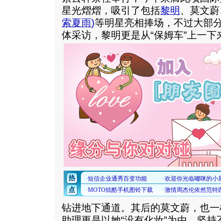
星光熠熠，吸引了包括
黎明
、莫文蔚
索夏雨
)
等明星亮相捧场，不过大部
体采访，黎明更是从“保姆车”上一
钻进地下通道。其后的莫文蔚，也一
助理更是以她“没有化妆”为由，坚