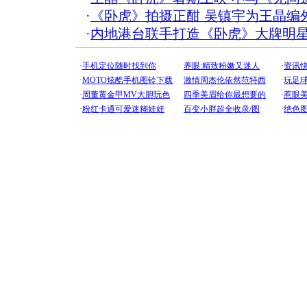
·
《卧虎》拍摄正酣 吴镇宇为王晶编外
·
内地港台联手打造《卧虎》大牌明星