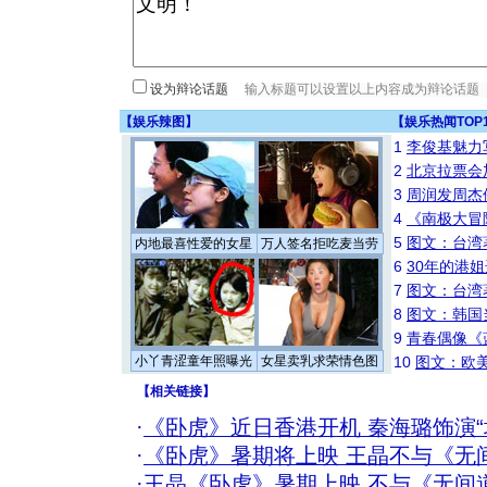
设为辩论话题
【
娱乐辣图
】
【
娱乐热闻TOP
1
李俊基魅力
2
北京拉票会
3
周润发周杰
4
《南极大冒
5
图文：台湾
内地最喜性爱的女星
万人签名拒吃麦当劳
6
30年的港
7
图文：台湾
8
图文：韩国
9
青春偶像《
小丫青涩童年照曝光
女星卖乳求荣情色图
10
图文：欧美
【
相关链接
】
·
《卧虎》近日香港开机 秦海璐饰演“
·
《卧虎》暑期将上映 王晶不与《无
·
王晶《卧虎》暑期上映 不与《无间