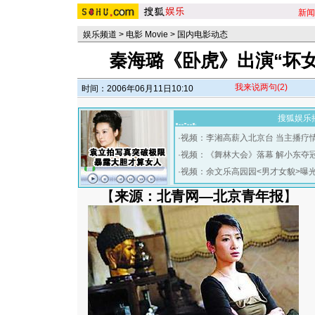
新闻
娱乐频道
>
电影 Movie
>
国内电影动态
秦海璐《卧虎》出演“坏女
我来说两句
(2)
时间：2006年06月11日10:10
搜狐娱乐
·
视频：李湘高薪入北京台 当主播疗
·
视频：《舞林大会》落幕 解小东夺
·
视频：余文乐高园园<男才女貌>曝
【
来源：北青网—北京青年报
】