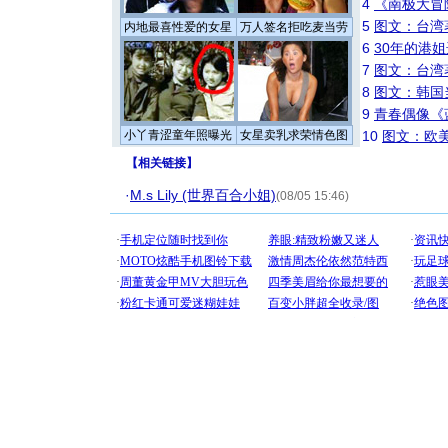
4
《南极大冒
5
图文：台湾
内地最喜性爱的女星
万人签名拒吃麦当劳
6
30年的港
7
图文：台湾
8
图文：韩国
9
青春偶像《
小丫青涩童年照曝光
女星卖乳求荣情色图
10
图文：欧美
【
相关链接
】
·
M.s Lily (世界百合小姐)
(08/05 15:46)