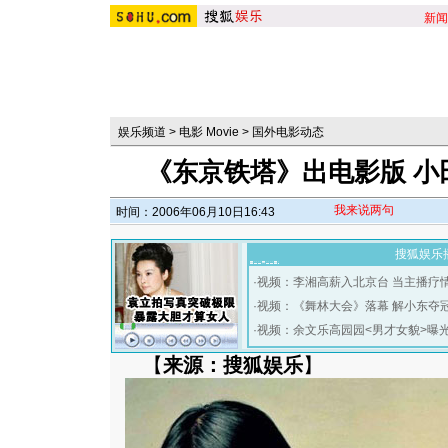
新闻
娱乐频道
>
电影 Movie
>
国外电影动态
《东京铁塔》出电影版 小
我来说两句
时间：2006年06月10日16:43
搜狐娱乐
·
视频：李湘高薪入北京台 当主播疗
·
视频：《舞林大会》落幕 解小东夺
·
视频：余文乐高园园<男才女貌>曝
【
来源：搜狐娱乐
】