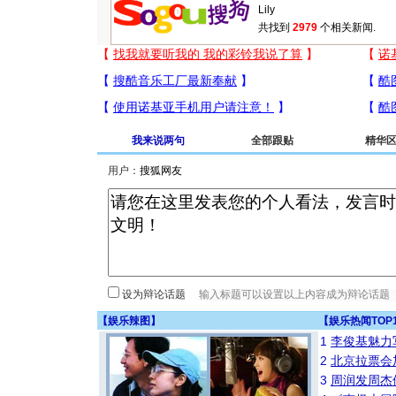
共找到
2979
个相关新闻.
我来说两句
全部跟贴
精华
用户：
设为辩论话题
【
娱乐辣图
】
【
娱乐热闻TOP
1
李俊基魅力
2
北京拉票会
3
周润发周杰