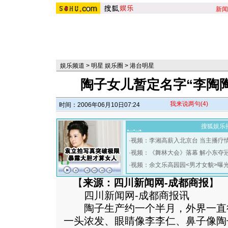
新闻
娱乐频道
>
明星 娱乐圈
>
港台明星
陶子女儿暂定名字“李陶
我来说两句
(4)
时间：2006年06月10日07:24
搜狐娱乐
·
视频：李湘高薪入北京台 当主播疗
·
视频：《舞林大会》落幕 解小东夺
·
视频：余文乐高园园<男才女貌>曝
【
来源：四川新闻网-成都商报
】
四川新闻网-成都商报讯
陶子生产约一个半月，外界一直很
一头浓发、眼睛像李李仁、鼻子像陶