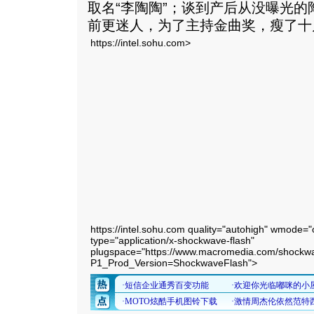
取名“李陶陶”；谈到产后从没曝光的
前更迷人，为了主持金曲奖，瘦了十
https://intel.sohu.com>
https://intel.sohu.com quality="autohigh" wmode=
type="application/x-shockwave-flash"
plugspace="https://www.macromedia.com/shockwa
P1_Prod_Version=ShockwaveFlash">