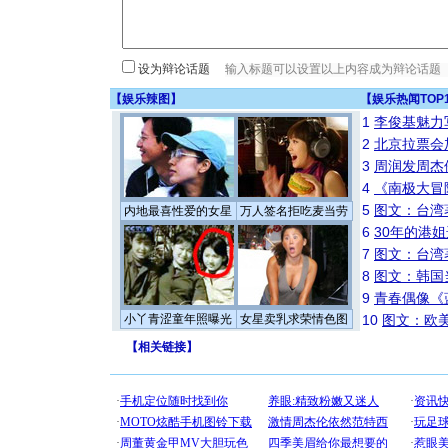
设为辩论话题
【
娱乐辣图
】
【
娱乐热闻TOP
1
李俊基魅力
2
北京拉票会
3
周润发周杰
4
《南极大冒
5
图文：台湾
内地最喜性爱的女星
万人签名拒吃麦当劳
6
30年的港
7
图文：台湾
8
图文：韩国
9
青春偶像《
小丫青涩童年照曝光
女星卖乳求荣情色图
10
图文：欧美
【
相关链接
】