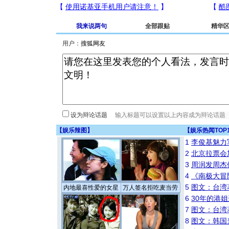
我来说两句
全部跟贴
精华
用户：
设为辩论话题
【
娱乐辣图
】
【
娱乐热闻TOP
1
李俊基魅力
2
北京拉票会
3
周润发周杰
4
《南极大冒
5
图文：台湾
内地最喜性爱的女星
万人签名拒吃麦当劳
6
30年的港
7
图文：台湾
8
图文：韩国