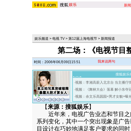
新闻
娱乐频道
>
电视 TV
>
第12届上海电视节
>
新闻报道
第二场：《电视节目
我来说两句
时间：2006年06月09日15:51
搜狐娱乐
·
视频：李湘高薪入北京台 当主播疗
·
视频：《舞林大会》落幕 解小东夺
·
视频：余文乐高园园<男才女貌>曝
【
来源：搜狐娱乐
】
近年来，电视广告业态和节目之
系列变化，其中一个突出现象是广告
目设计在巧妙地满足客户要求的同时