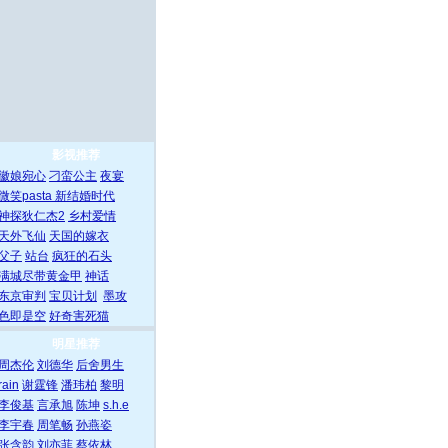
影视推荐
徽娘宛心
刁蛮公主
夜宴
微笑pasta
新结婚时代
神探狄仁杰2
乡村爱情
天外飞仙
天国的嫁衣
父子
站台
疯狂的石头
满城尽带黄金甲
神话
东京审判
宝贝计划
墨攻
色即是空
好奇害死猫
明星推荐
周杰伦
刘德华
后舍男生
rain
谢霆锋
潘玮柏
黎明
李俊基
言承旭
陈坤
s.h.e
李宇春
周笔畅
孙燕姿
张含韵
刘亦菲
蔡依林