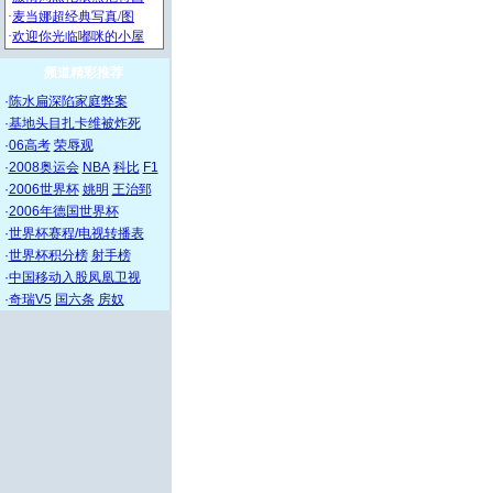
频道精彩推荐
·
陈水扁深陷家庭弊案
·
基地头目扎卡维被炸死
·
06高考
荣辱观
·
2008奥运会
NBA
科比
F1
·
2006世界杯
姚明
王治郅
·
2006年德国世界杯
·
世界杯赛程/电视转播表
·
世界杯积分榜
射手榜
·
中国移动入股凤凰卫视
·
奇瑞V5
国六条
房奴