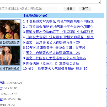
【
娱乐热闻TOP10
】
1
李俊基魅力写真曝光 彩色与黑白展现不同感觉
2
北京拉票会加场 内地男歌手竞争白热化(组图)
3
周润发周杰伦Rain联手 《铁马骝》中劫富济贫
4
《南极大冒险》观众最多 雪橇犬称霸五一票房
5
图文：台湾著名艺人徐熙娣写真－26
签名拒吃麦当劳
6
30年的港姐选美史--最薄命港姐：翁美玲
7
图文：台湾著名艺人徐熙娣写真－25
8
图文：韩国当红女星崔智友个人写真集-6
9
青春偶像《蓝色大门》主要演员介绍
卖乳求荣情色图
10
图文：欧美著名人气偶像奥黛丽-赫本-10
开机
(10/28 06:02)
家
(10/29 05:04)
片
(06/30 15:44)
图)
(04/05 04:56)
09/18 06:00)