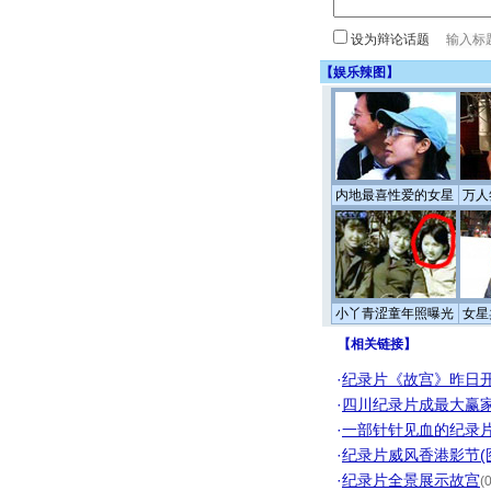
设为辩论话题
【
娱乐辣图
】
内地最喜性爱的女星
万人
小丫青涩童年照曝光
女星
【
相关链接
】
·
纪录片《故宫》昨日
·
四川纪录片成最大赢
·
一部针针见血的纪录
·
纪录片威风香港影节(
·
纪录片全景展示故宫
(