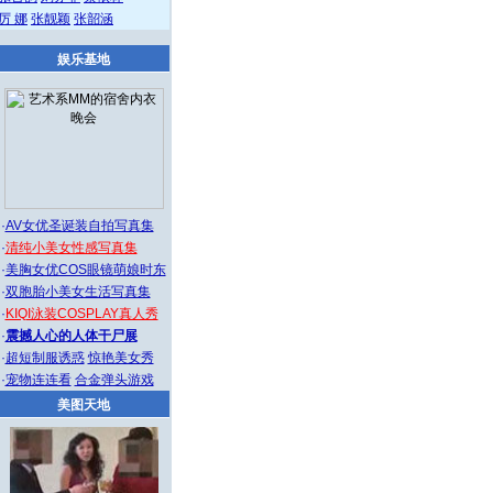
厉 娜
张靓颖
张韶涵
娱乐基地
·
AV女优圣诞装自拍写真集
·
清纯小美女性感写真集
·
美胸女优COS眼镜萌娘时东
·
双胞胎小美女生活写真集
·
KIQI泳装COSPLAY真人秀
·
震撼人心的人体干尸展
·
超短制服诱惑
惊艳美女秀
·
宠物连连看
合金弹头游戏
美图天地