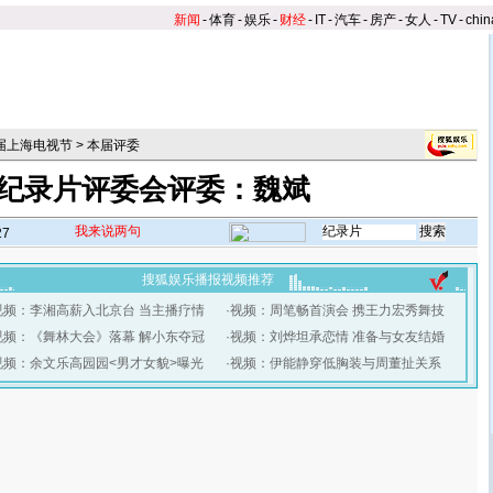
新闻
-
体育
-
娱乐
-
财经
-
IT
-
汽车
-
房产
-
女人
-
TV
-
chin
2届上海电视节
>
本届评委
纪录片评委会评委：魏斌
我来说两句
27
搜狐娱乐播报视频推荐
视频：李湘高薪入北京台 当主播疗情
·
视频：周笔畅首演会 携王力宏秀舞技
视频：《舞林大会》落幕 解小东夺冠
·
视频：刘烨坦承恋情 准备与女友结婚
视频：余文乐高园园<男才女貌>曝光
·
视频：伊能静穿低胸装与周董扯关系
】