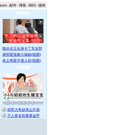
aren
-
邮件
-
博客
-
BBS
-
搜狗
热辣图集
·
猫步女王化身卡丁车女郎
·
港明星怪癖大揭秘(组图)
·
老土明星不堪入目(组图)
火爆视频
胡军大夸赵本山不老
万人签名拒看黄金甲