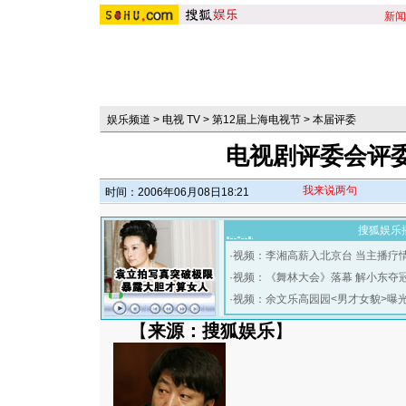
新闻
娱乐频道
>
电视 TV
>
第12届上海电视节
>
本届评委
电视剧评委会评
我来说两句
时间：2006年06月08日18:21
搜狐娱乐
·
视频：李湘高薪入北京台 当主播疗
·
视频：《舞林大会》落幕 解小东夺
·
视频：余文乐高园园<男才女貌>曝
【
来源：搜狐娱乐
】