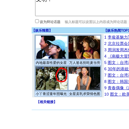
设为辩论话题
【
娱乐辣图
】
【
娱乐热闻TOP
1
李俊基魅力
2
北京拉票会
3
周润发周杰
4
《南极大冒
5
图文：台湾
内地最喜性爱的女星
万人签名拒吃麦当劳
6
30年的港
7
图文：台湾
8
图文：韩国
9
青春偶像《
小丫青涩童年照曝光
女星卖乳求荣情色图
10
图文：欧美
【
相关链接
】