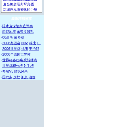
频道精彩推荐
·
陈水扁深陷家庭弊案
·
印尼地震
东帝汶骚乱
·
06高考
荣辱观
·
2008奥运会
NBA
科比
F1
·
2006世界杯
姚明
王治郅
·
2006年德国世界杯
·
世界杯赛程/电视转播表
·
世界杯积分榜
射手榜
·
奇瑞V5
陆风风尚
·
国六条
房奴
加息
油价