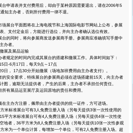
申请表并支付费用后，却由于某种原因需要退出，请在2006年5
式通知主办者，否则所付费用一律不退。
场展台平面图将在上海电视节和上海国际电影节网站上公布，参展
表、支付定金后，方能进行选位，并向主办者确认选位有效。
台的同时，将向参展商发送参展商手册。参展商应准确填写手册中
主办者。
撤展及展品运输
者规定的时间内完成其展台的搭建和撤展工作。具体时间如下：
5日-6月17日，每天9点～17点
0日， 17点30分开始撤展（场地加班费用由主办者支付）。
的安全要求，特殊展台的参展商必须在进场搭建前15天，向主办者
计图，逾期无法提供者，产生的后果，主办者不承担任何责任。
所有展品运至展厅及运回原地的责任和费用。
在主办方注册，佩带由主办者提供的统一证件，方可进场。
方米标准展台可有3人免费注册入场（另每天提供3张一次性使用的
15平方米标准展台可有4人免费注册入场（另每天提供4张一次性使
空地者，36平方米为8人免费注册入场（另每天提供10张一次性参观
平方米为一个单位计算，每增加一个单位，可有2人免费注册入场。超