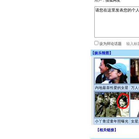
用户：
设为辩论话题
【
娱乐辣图
】
内地最喜性爱的女星
万人
小丫青涩童年照曝光
女星
【
相关链接
】