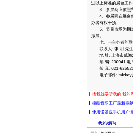
过以上标准的展台工作
3、参展商应依照主
4、参展商在展台使
办者有权干预。
5、节目市场为期3天
撤展。
七、与主办者的联
联系人: 张 明 先
地 址: 上海市威海2
邮 编: 200041 电 话:
传 真: 021-62552
电子邮件: mickey@s
我来说两句