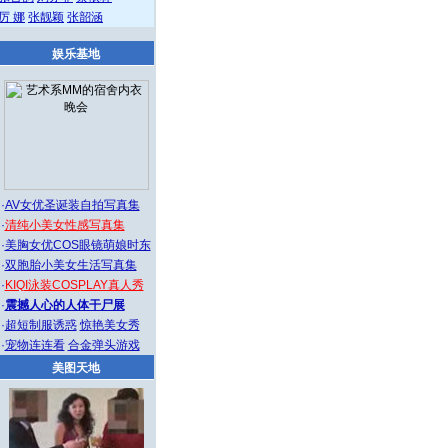
厉 娜
张靓颖
张韶涵
娱乐基地
·
AV女优圣诞装自拍写真集
·
清纯小美女性感写真集
·
美胸女优COS眼镜萌娘时东
·
双胞胎小美女生活写真集
·
KIQI泳装COSPLAY真人秀
·
震撼人心的人体干尸展
·
超短制服诱惑
惊艳美女秀
·
宠物连连看
合金弹头游戏
美图天地