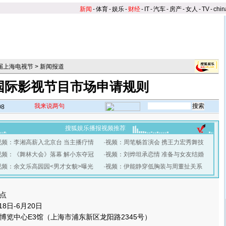
新闻
-
体育
-
娱乐
-
财经
-
IT
-
汽车
-
房产
-
女人
-
TV
-
chin
2届上海电视节
>
新闻报道
国际影视节目市场申请规则
我来说两句
08
搜狐娱乐播报视频推荐
视频：李湘高薪入北京台 当主播疗情
·
视频：周笔畅首演会 携王力宏秀舞技
视频：《舞林大会》落幕 解小东夺冠
·
视频：刘烨坦承恋情 准备与女友结婚
视频：余文乐高园园<男才女貌>曝光
·
视频：伊能静穿低胸装与周董扯关系
】
点
8日-6月20日
中心E3馆（上海市浦东新区龙阳路2345号）