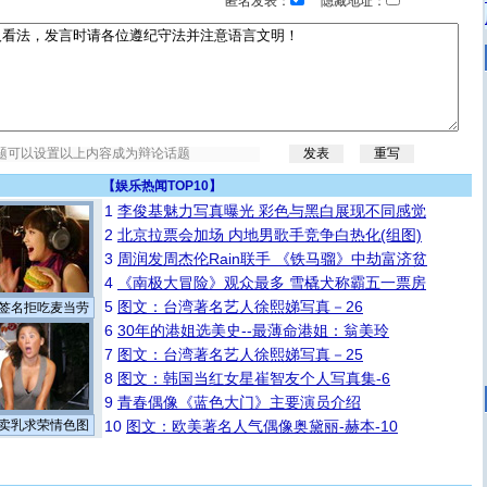
匿名发表：
隐藏地址：
【
娱乐热闻TOP10
】
1
李俊基魅力写真曝光 彩色与黑白展现不同感觉
2
北京拉票会加场 内地男歌手竞争白热化(组图)
3
周润发周杰伦Rain联手 《铁马骝》中劫富济贫
4
《南极大冒险》观众最多 雪橇犬称霸五一票房
5
图文：台湾著名艺人徐熙娣写真－26
签名拒吃麦当劳
6
30年的港姐选美史--最薄命港姐：翁美玲
7
图文：台湾著名艺人徐熙娣写真－25
8
图文：韩国当红女星崔智友个人写真集-6
9
青春偶像《蓝色大门》主要演员介绍
卖乳求荣情色图
10
图文：欧美著名人气偶像奥黛丽-赫本-10