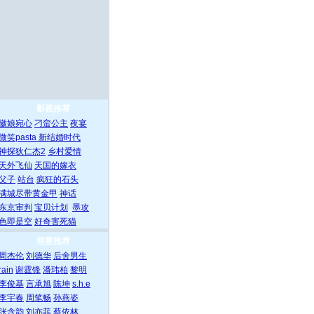
影视推荐
徽娘宛心
刁蛮公主
夜宴
微笑pasta
新结婚时代
神探狄仁杰2
乡村爱情
天外飞仙
天国的嫁衣
父子
站台
疯狂的石头
满城尽带黄金甲
神话
东京审判
宝贝计划
墨攻
色即是空
好奇害死猫
明星推荐
周杰伦
刘德华
后舍男生
rain
谢霆锋
潘玮柏
黎明
李俊基
言承旭
陈坤
s.h.e
李宇春
周笔畅
孙燕姿
张含韵
刘亦菲
蔡依林