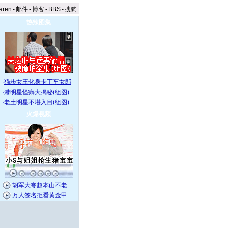
aren
-
邮件
-
博客
-
BBS
-
搜狗
热辣图集
·
猫步女王化身卡丁车女郎
·
港明星怪癖大揭秘(组图)
·
老土明星不堪入目(组图)
火爆视频
胡军大夸赵本山不老
万人签名拒看黄金甲