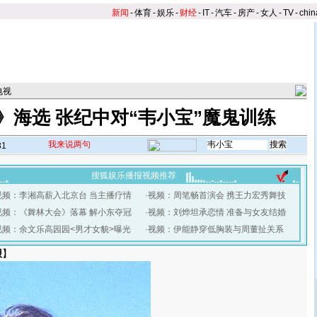
新闻
-
体育
-
娱乐
-
财经
-
IT
-
汽车
-
房产
-
女人
-
TV
-
chin
电视
》海选 张纪中对“韦小宝”魔鬼训练
我来说两句
31
搜狐娱乐播报视频推荐
视频：李湘高薪入北京台 当主播疗情
·
视频：周笔畅首演会 携王力宏秀舞技
视频：《舞林大会》落幕 解小东夺冠
·
视频：刘烨坦承恋情 准备与女友结婚
视频：余文乐高园园<男才女貌>曝光
·
视频：伊能静穿低胸装与周董扯关系
报
】