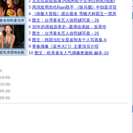
2
北京拉票会加场 内地男歌手竞争白热化(组图)
3
周润发周杰伦Rain联手 《铁马骝》中劫富济贫
4
《南极大冒险》观众最多 雪橇犬称霸五一票房
5
图文：台湾著名艺人徐熙娣写真－26
签名拒吃麦当劳
6
30年的港姐选美史--最薄命港姐：翁美玲
7
图文：台湾著名艺人徐熙娣写真－25
8
图文：韩国当红女星崔智友个人写真集-6
9
青春偶像《蓝色大门》主要演员介绍
卖乳求荣情色图
10
图文：欧美著名人气偶像奥黛丽-赫本-10
4)
 19:49)
 10:58)
 09:28)
 09:28)