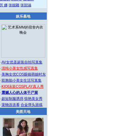
厉 娜
张靓颖
张韶涵
娱乐基地
·
AV女优圣诞装自拍写真集
·
清纯小美女性感写真集
·
美胸女优COS眼镜萌娘时东
·
双胞胎小美女生活写真集
·
KIQI泳装COSPLAY真人秀
·
震撼人心的人体干尸展
·
超短制服诱惑
惊艳美女秀
·
宠物连连看
合金弹头游戏
美图天地