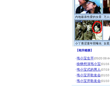
内地最喜性爱的女星
万人
小丫青涩童年照曝光
女星
【
相关链接
】
·
韦小宝生平
(05/20 09:4
·
徐铮想演韦小宝
(01/16
·
韦小宝式的男人
(07/19
·
韦小宝开歌友会
(01/10
·
韦小宝开歌友会
(01/10