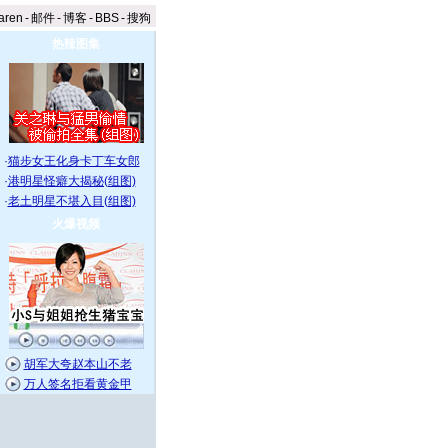
aren
-
邮件
-
博客
-
BBS
-
搜狗
热辣图集
·
猫步女王化身卡丁车女郎
·
港明星怪癖大揭秘(组图)
·
老土明星不堪入目(组图)
火爆视频
胡军大夸赵本山不老
万人签名拒看黄金甲