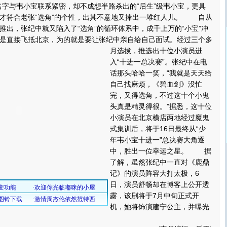
名字与韦小宝联系紧密，却不成想半路杀出的“后生”级韦小宝，更具
才符合老张“选角”的个性，出其不意地又捧出一堆红人儿。 自从
推出，张纪中就又陷入了“选角”的循环体系中，成千上万的“小宝”冲
是直接飞抵北京，为的就是要让张纪中亲自给自己面试。
经过三个多
月选拔，推选出十位小演员进
入“十进一总决赛”。张纪中在电
话那头哈哈一笑，“我就是天天给
自己找麻烦，《碧血剑》没忙
完，又得选角，不过这十个小鬼
头真是精灵得很。”据悉，这十位
小演员在北京横店两地经过魔鬼
式集训后，将于16日最终从“少
年韦小宝十进一”总决赛大角逐
中，胜出一位幸运之星。 据
了解，虽然张纪中一直对《鹿鼎
记》的演员阵容大打太极，6
日，演员舒畅却在博客上公开透
露，该剧将于7月中旬正式开
机，她将饰演建宁公主，并曝光