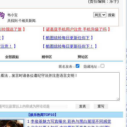
(责任编辑：乐于)
共找到
个相关新闻.
全部跟贴
精华区
辩论区
匿名发表：
隐藏地址：
【
娱乐热闻TOP10
】
1
李俊基魅力写真曝光 彩色与黑白展现不同感觉