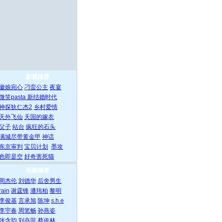
影视推荐
徽娘宛心
刁蛮公主
夜宴
微笑pasta
新结婚时代
神探狄仁杰2
乡村爱情
天外飞仙
天国的嫁衣
父子
站台
疯狂的石头
满城尽带黄金甲
神话
东京审判
宝贝计划
墨攻
色即是空
好奇害死猫
明星推荐
周杰伦
刘德华
后舍男生
rain
谢霆锋
潘玮柏
黎明
李俊基
言承旭
陈坤
s.h.e
李宇春
周笔畅
孙燕姿
张含韵
刘亦菲
蔡依林