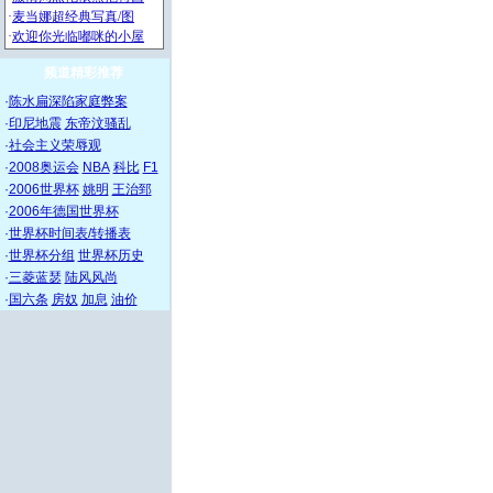
频道精彩推荐
·
陈水扁深陷家庭弊案
·
印尼地震
东帝汶骚乱
·
社会主义荣辱观
·
2008奥运会
NBA
科比
F1
·
2006世界杯
姚明
王治郅
·
2006年德国世界杯
·
世界杯时间表/转播表
·
世界杯分组
世界杯历史
·
三菱蓝瑟
陆风风尚
·
国六条
房奴
加息
油价