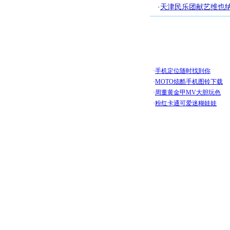
·
天津民乐团献艺维也