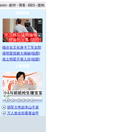
aren
-
邮件
-
博客
-
BBS
-
搜狗
热辣图集
·
猫步女王化身卡丁车女郎
·
港明星怪癖大揭秘(组图)
·
老土明星不堪入目(组图)
火爆视频
胡军大夸赵本山不老
万人签名拒看黄金甲