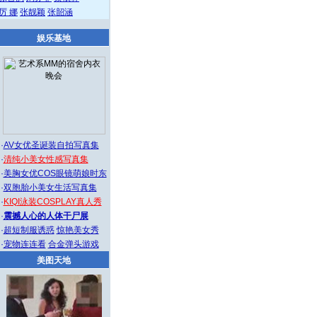
厉 娜
张靓颖
张韶涵
娱乐基地
·
AV女优圣诞装自拍写真集
·
清纯小美女性感写真集
·
美胸女优COS眼镜萌娘时东
·
双胞胎小美女生活写真集
·
KIQI泳装COSPLAY真人秀
·
震撼人心的人体干尸展
·
超短制服诱惑
惊艳美女秀
·
宠物连连看
合金弹头游戏
美图天地