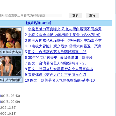
【
娱乐热闻TOP10
】
1
李俊基魅力写真曝光 彩色与黑白展现不同感觉
2
北京拉票会加场 内地男歌手竞争白热化(组图)
3
周润发周杰伦Rain联手 《铁马骝》中劫富济贫
4
《南极大冒险》观众最多 雪橇犬称霸五一票房
5
图文：台湾著名艺人徐熙娣写真－26
签名拒吃麦当劳
6
30年的港姐选美史--最薄命港姐：翁美玲
7
图文：台湾著名艺人徐熙娣写真－25
8
图文：韩国当红女星崔智友个人写真集-6
9
青春偶像《蓝色大门》主要演员介绍
卖乳求荣情色图
10
图文：欧美著名人气偶像奥黛丽-赫本-10
纳
(01/31 08:43)
纳
(01/31 09:09)
02/25 13:35)
06/05 10:13)