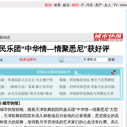
新闻
-
体育
-
娱乐
-
财经
-
IT
-
汽车
-
房产
-
女人
-
TV
-
chin
剧动态
民乐团“中华情—情聚悉尼”获好评
我来说两句
58
搜狐娱乐播报视频推荐
视频：李湘高薪入北京台 当主播疗情
·
视频：周笔畅首演会 携王力宏秀舞技
视频：《舞林大会》落幕 解小东夺冠
·
视频：刘烨坦承恋情 准备与女友结婚
视频：余文乐高园园<男才女貌>曝光
·
视频：伊能静穿低胸装与周董扯关系
-城市快报
】
市快报前晚，随着天津歌舞剧院民族乐团“中华情—情聚悉尼”大型
，天津歌舞剧院院长高久林散场后兴奋地向记者透露，悉尼观众的高
种莫大的鼓舞，使得数月辛苦排练的艺术家们的心血没有白费。高久