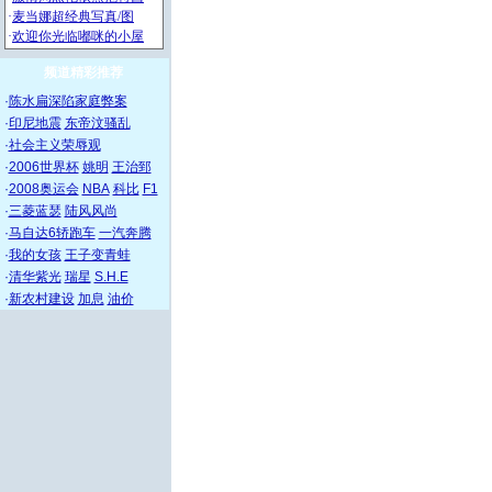
频道精彩推荐
·
陈水扁深陷家庭弊案
·
印尼地震
东帝汶骚乱
·
社会主义荣辱观
·
2006世界杯
姚明
王治郅
·
2008奥运会
NBA
科比
F1
·
三菱蓝瑟
陆风风尚
·
马自达6轿跑车
一汽奔腾
·
我的女孩
王子变青蛙
·
清华紫光
瑞星
S.H.E
·
新农村建设
加息
油价