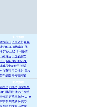
影视推荐
徽娘宛心
刁蛮公主
夜宴
微笑pasta
新结婚时代
神探狄仁杰2
乡村爱情
天外飞仙
天国的嫁衣
父子
站台
疯狂的石头
满城尽带黄金甲
神话
东京审判
宝贝计划
墨攻
色即是空
好奇害死猫
明星推荐
周杰伦
刘德华
后舍男生
rain
谢霆锋
潘玮柏
黎明
李俊基
言承旭
陈坤
s.h.e
李宇春
周笔畅
孙燕姿
张含韵
刘亦菲
蔡依林