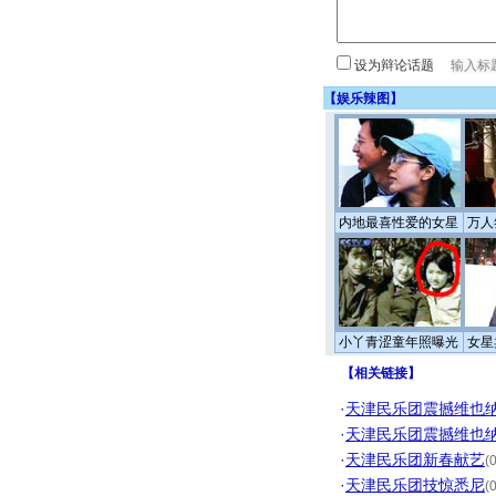
设为辩论话题
【
娱乐辣图
】
内地最喜性爱的女星
万人
小丫青涩童年照曝光
女星
【
相关链接
】
·
天津民乐团震撼维也
·
天津民乐团震撼维也
·
天津民乐团新春献艺
(
·
天津民乐团技惊悉尼
(