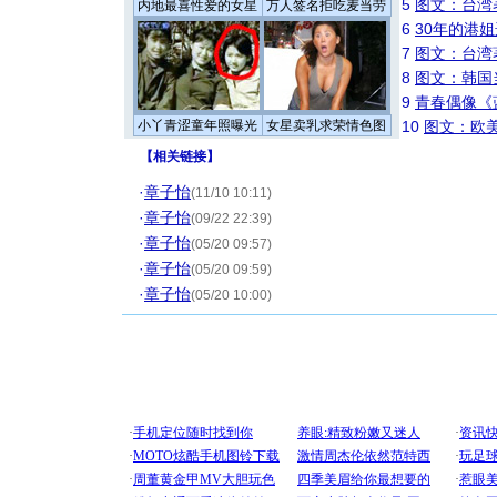
5
图文：台湾
内地最喜性爱的女星
万人签名拒吃麦当劳
6
30年的港
7
图文：台湾
8
图文：韩国
9
青春偶像《
小丫青涩童年照曝光
女星卖乳求荣情色图
10
图文：欧美
【
相关链接
】
·
章子怡
(11/10 10:11)
·
章子怡
(09/22 22:39)
·
章子怡
(05/20 09:57)
·
章子怡
(05/20 09:59)
·
章子怡
(05/20 10:00)