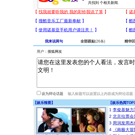
共找到
个相关新闻.
我来说两句
全部跟贴
(26条)
精华
用户：
设为辩论话题
【
娱乐辣图
】
【
娱乐热闻TOP
1
李俊基魅力
2
北京拉票会
3
周润发周杰
4
《南极大冒