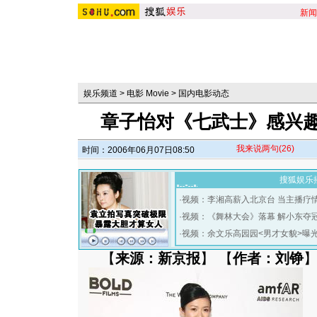
新闻
娱乐频道
>
电影 Movie
>
国内电影动态
章子怡对《七武士》感兴趣
我来说两句
(26)
时间：2006年06月07日08:50
搜狐娱乐
·
视频：李湘高薪入北京台 当主播疗
·
视频：《舞林大会》落幕 解小东夺
·
视频：余文乐高园园<男才女貌>曝
【
来源：新京报
】 【
作者：刘铮